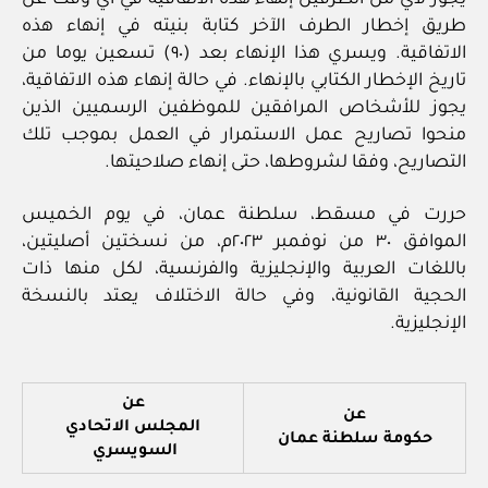
يجوز لأي من الطرفين إنهاء هذه الاتفاقية في أي وقت عن
طريق إخطار الطرف الآخر كتابة بنيته في إنهاء هذه
الاتفاقية. ويسري هذا الإنهاء بعد (٩٠) تسعين يوما من
تاريخ الإخطار الكتابي بالإنهاء. في حالة إنهاء هذه الاتفاقية،
يجوز للأشخاص المرافقين للموظفين الرسميين الذين
منحوا تصاريح عمل الاستمرار في العمل بموجب تلك
التصاريح، وفقا لشروطها، حتى إنهاء صلاحيتها.
حررت في مسقط، سلطنة عمان، في يوم الخميس
الموافق ٣٠ من نوفمبر ٢٠٢٣م، من نسختين أصليتين،
باللغات العربية والإنجليزية والفرنسية، لكل منها ذات
الحجية القانونية، وفي حالة الاختلاف يعتد بالنسخة
الإنجليزية.
عن
عن
المجلس الاتحادي
حكومة سلطنة عمان
السويسري