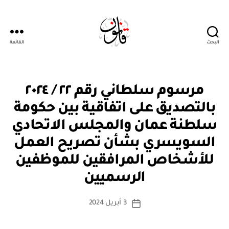
البحث
القائمة
Qanoon.om
م
التصنيفات
مرسوم سلطاني رقم ٢٢ / ٢٠٢٤
ر
س
بالتصديق على اتفاقية بين حكومة
و
م
سلطنة عمان والمجلس الاتحادي
س
ل
السويسري بشأن تصريح العمل
ط
ان
للأشخاص المرافقين للموظفين
بو
ي
ا
الرسميين
س
ط
كاتب
3 أبريل 2024
ة
تاريخ
المقالة
ad
المقالة
m