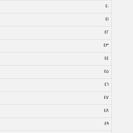
٤٠
٤١
٤٢
٤٣
٤٤
٤٥
٤٦
٤٧
٤٨
٤٩