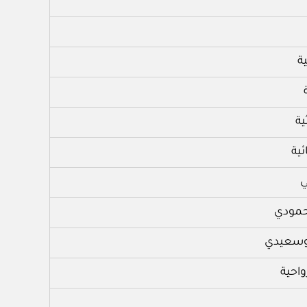
ة
ية
ية
ي
حمودي
بوسعيدي
احية