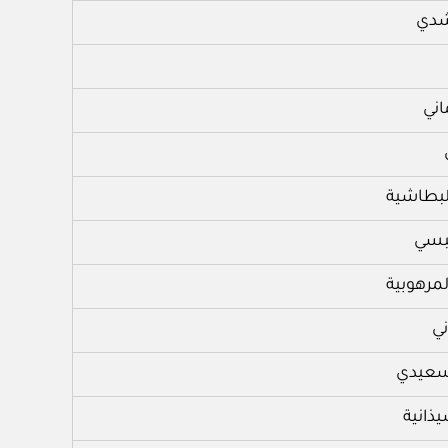
اشدي
اني
لبطاشية
بسي
مرهوبية
ني
سعيدي
ذانية