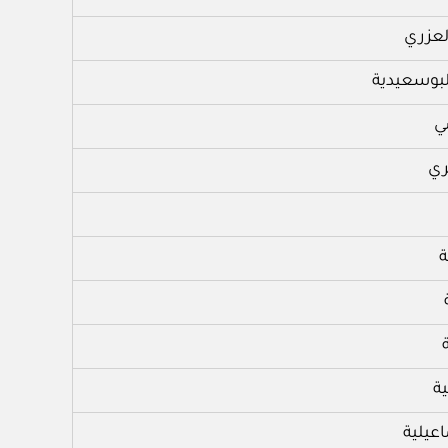
عزري
لبوسعيدية
ي
ري
ة
ة
عيلية