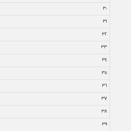
٣٠
٣١
٣٢
٣٣
٣٤
٣٥
٣٦
٣٧
٣٨
٣٩