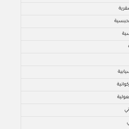
قرية
حبسية
سية
ابية
وانية
عولية
ني
ي