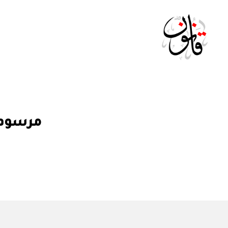
Qanoon.om
م
التصنيفات
مرسوم سلطاني رق
ر
س
و
م
س
ل
ط
ان
ي