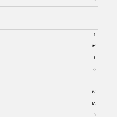
٩
١٠
١١
١٢
١٣
١٤
١٥
١٦
١٧
١٨
١٩