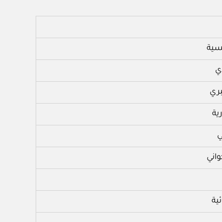
سية
ي
بري
ية
ي
اني
ية