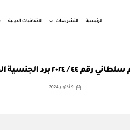
الرئيسية
التشريعات
الاتفاقيات الدولية
ف
بو
ا
م ٤٤ / ٢٠٢٤ برد الجنسية العمانية
س
ط
ة
كاتب
9 أكتوبر 2024
تاريخ
a
المقالة
المقالة
d
m
in