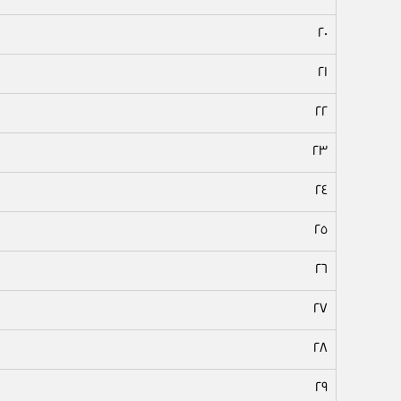
٢٠
٢١
٢٢
٢٣
٢٤
٢٥
٢٦
٢٧
٢٨
٢٩