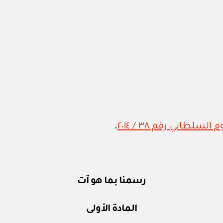
طاني رقم ٣٨ / ٢٠١٤
،
رسمنا بما هو آت
المادة الأولى