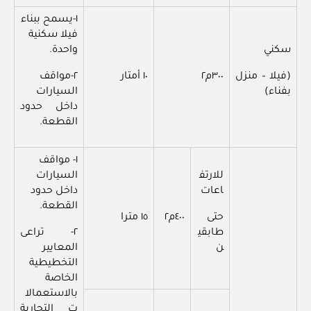
١-يسمح ببناء
فيلا سكنية
سكني
واحدة.
(فيلا – منزل
٣٠٠م٢
١٠ أمتار
٢-مواقف
بفناء)
السيارات
داخل حدود
القطعة.
١- مواقف
للارتف
السيارات
اعات
داخل حدود
القطعة.
حتى
٤٠٠م٢
١٥ مترا
طابقي
٢- تراعى
ن
المعايير
التخطيطية
الخاصة
بالاستعمالا
ت التجارية