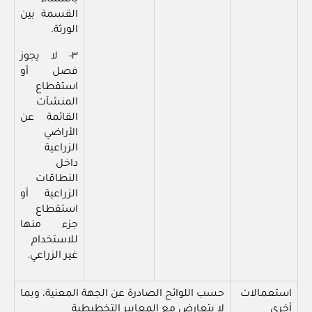
باستثناء
القسمة بين
الورثة.
٣- لا يجوز
فصل أو
استقطاع
المنشآت
القائمة عن
الأراضي
الزراعية
داخل
النطاقات
الزراعية أو
استقطاع
جزء منها
للاستخدام
غير الزراعي.
استعمالات
حسب اللوائح الصادرة عن الجهة المعنية، وبما
أخرى
لا يتعارض مع المعايير التخطيطية