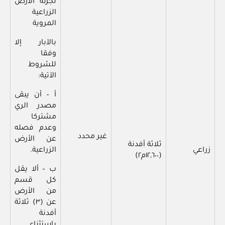
تجزئة الأرض
الزراعية
المروية
بالآبار إلا
وفقا
للشروط
الآتية:
أ – أن يبقى
مصدر الري
مشتركا
وعدم فصله
غير محدد
عن الأرض
ثلاثة أفدنة
زراعي
الزراعية.
(١٢,٦٠٠م٢)
ب – ألا يقل
كل قسم
من الأرض
عن (٣) ثلاثة
أفدنة