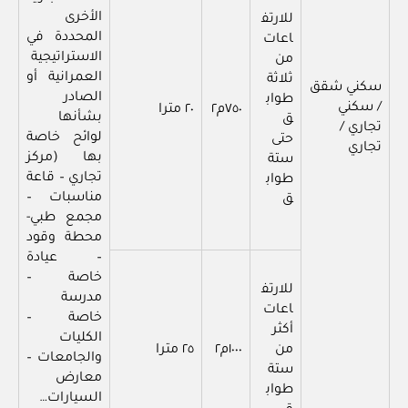
الأخرى
للارتف
المحددة في
اعات
الاستراتيجية
من
العمرانية أو
ثلاثة
سكني شقق
الصادر
طواب
/ سكني
٧٥٠م٢
٢٠ مترا
بشأنها
ق
تجاري /
لوائح خاصة
حتى
تجاري
بها (مركز
ستة
تجاري – قاعة
طواب
مناسبات –
ق
مجمع طبي-
محطة وقود
– عيادة
خاصة –
للارتف
مدرسة
اعات
خاصة –
أكثر
الكليات
من
١٠٠٠م٢
٢٥ مترا
والجامعات –
ستة
معارض
طواب
السيارات…