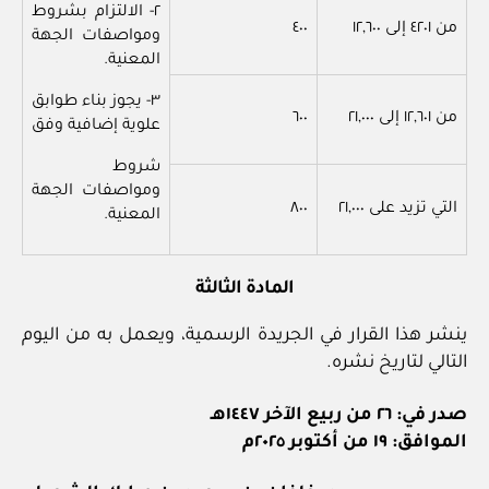
٢- الالتزام بشروط
من ٤٢٠١ إلى ١٢,٦٠٠
٤٠٠
ومواصفات الجهة
المعنية.
٣- يجوز بناء طوابق
من ١٢,٦٠١ إلى ٢١,٠٠٠
٦٠٠
علوية إضافية وفق
شروط
ومواصفات الجهة
التي تزيد على ٢١,٠٠٠
٨٠٠
المعنية.
المادة الثالثة
ينشر هذا القرار في الجريدة الرسمية، ويعمل به من اليوم
التالي لتاريخ نشره.
صدر في: ٢٦ من ربيع الآخر ١٤٤٧هـ
الموافق: ١٩ من أكتوبر ٢٠٢٥م