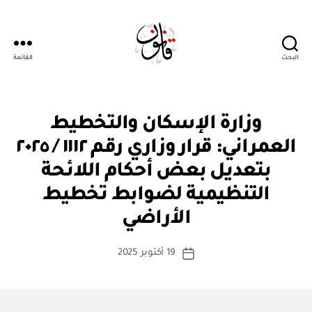
البحث
القائمة
Qanoon.om
ق
التصنيفات
وزارة الإسكان والتخطيط
ر
ار
العمراني: قرار وزاري رقم ١١١٢ / ٢٠٢٥
و
زا
بتعديل بعض أحكام اللائحة
ر
ي
التنظيمية لضوابط تخطيط
بو
ا
الأراضي
س
ط
كاتب
19 أكتوبر 2025
ة
تاريخ
المقالة
ad
المقالة
m
in