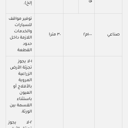
ق
إلخ).
توفير مواقف
للسيارات
والخدمات
صناعي
١٠٠٠م٢
٣٠ مترا
اللازمة داخل
حدود
القطعة
١-لا يجوز
تجزئة الأرض
الزراعية
المروية
بالأفلاج أو
العيون
باستثناء
القسمة بين
الورثة.
٢-لا يجوز