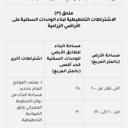
ملحق (٣)
الاشتراطات التخطيطية لبناء الوحدات السكنية على
الأراضي الزراعية
مساحة البناء
للطابق الأرضي
مساحة الأرض
للوحدات السكنية
اشتراطات أخرى
(بالمتر المربع)
كحد أقصى
(بالمتر المربع)
١- يعتمد الموقع
التي تقل عن ٢٠٠٠
٢٥٠
العام بتحديد
مساحة البناء من
دوائر التخطيط
العمراني وفق
من ٢٠٠٠ إلى ٤٢٠٠
٣٠٠
الضوابط
التخطيطية.