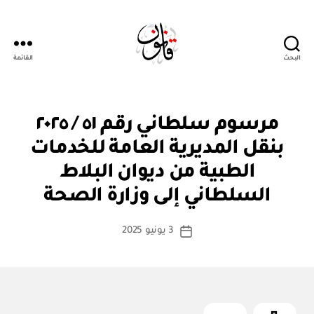
البحث
القائمة
Qanoon.om
م
التصنيفات
مرسوم سلطاني رقم ٥١ / ٢٠٢٥
ر
س
بنقل المديرية العامة للخدمات
و
م
الطبية من ديوان البلاط
بو
س
ا
ل
السلطاني إلى وزارة الصحة
س
ط
ان
ط
كاتب
ي
3 يونيو 2025
ة
تاريخ
المقالة
ad
المقالة
m
in