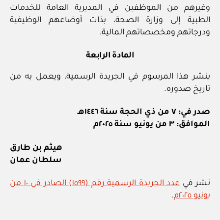
وغيرهم من الموظفين في المديرية العامة للخدمات
الطبية إلى وزارة الصحة، بذات أوضاعهم الوظيفية
ودرجاتهم ومخصصاتهم المالية.
المادة الرابعة
ينشر هذا المرسوم في الجريدة الرسمية، ويعمل به من
تاريخ صدوره.
صدر في: ٧ من ذي الحجة سنة ١٤٤٦هـ
الموافق: ٣ من يونيو سنة ٢٠٢٥م
هيثم بن طارق
سلطان عمان
نشر في
عدد الجريدة الرسمية رقم (١٥٩٩) الصادر في ١٠ من
يونيو ٢٠٢٥م
.