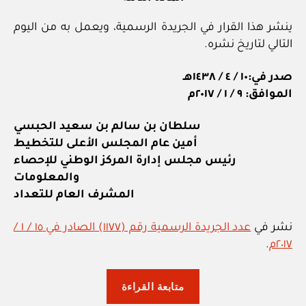
ينشر هذا القرار في الجريدة الرسمية، ويعمل به من اليوم
التالي لتاريخ نشره.
صدر في:١٠ / ٤ / ١٤٣٨هـ
الموافق: ٩ / ١ / ٢٠١٧م
سلطان بن سالم بن سعيد الحبسي
أمين عام المجلس الأعلى للتخطيط
رئيس مجلس إدارة المركز الوطني للإحصاء
والمعلومات
المشرف العام للتعداد
نشر في
عدد الجريدة الرسمية رقم (١١٧٧) الصادر في ١٥ / ١ /
٢٠١٧م
.
“المركز
متابعة القراءة
الوطني