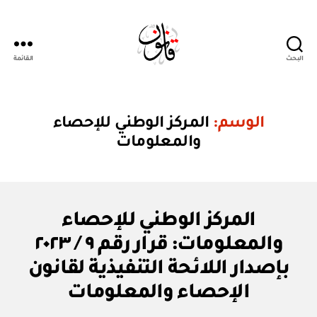
البحث
القائمة
Qanoon.om
الوسم:
المركز الوطني للإحصاء
والمعلومات
ق
التصنيفات
المركز الوطني للإحصاء
ر
ار
والمعلومات: قرار رقم ٩ / ٢٠٢٣
و
زا
بإصدار اللائحة التنفيذية لقانون
بو
ر
ا
ي
الإحصاء والمعلومات
س
ط