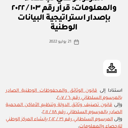
ر
ار
٢٠٢٣
والمعلومات: قرار رقم ١٠٣ / ٢٠٢٢
و
بإصدار
زا
بإصدار استراتيجية البيانات
بو
ر
اللائحة
ا
ي
الوطنية
س
التنفيذية
ط
لقانون
كاتب
21 يوليو 2022
ة
تاريخ
الإحصاء
المقالة
ad
المقالة
والمعلومات”
m
in
استنادا إلى
قانون الوثائق والمحفوظات الوطنية الصادر
بالمرسوم السلطاني رقم ٦٠ / ٢٠٠٧
،
وإلى
قانون تصنيف وثائق الدولة وتنظيم الأماكن المحمية
الصادر بالمرسوم السلطاني رقم ١١٨ / ٢٠١١
،
وإلى
المرسوم السلطاني رقم ٣١ / ٢٠١٢ بإنشاء المركز الوطني
للإحصاء والمعلومات
،