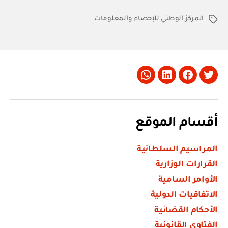
للإحصاء
المركز الوطني للإحصاء والمعلومات
والمعلومات:
الوسوم
قرار
رقم
١
/
Whatsapp
LinkedIn
Facebook
Twitter
٢٠١٧
بإصدار
النظام
أقسام الموقع
الإدراي
والمالي
المراسيم السلطانية
لمشروع
القرارات الوزارية
التعداد
الأوامر السامية
الإلكتروني
الاتفاقيات الدولية
للسكان
الأحكام القضائية
والمساكن
الفتاوى القانونية
والمنشآت