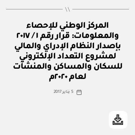
قرار
رقم
١٠٣
ق
التصنيفات
المركز الوطني للإحصاء
/
ر
ار
٢٠٢٢
والمعلومات: قرار رقم ١ / ٢٠١٧
و
بإصدار
زا
بإصدار النظام الإدراي والمالي
ر
استراتيجية
ي
لمشروع التعداد الإلكتروني
البيانات
للسكان والمساكن والمنشآت
بو
الوطنية”
ا
لعام ٢٠٢٠م
س
ط
كاتب
5 يناير 2017
ة
تاريخ
المقالة
ad
المقالة
m
in