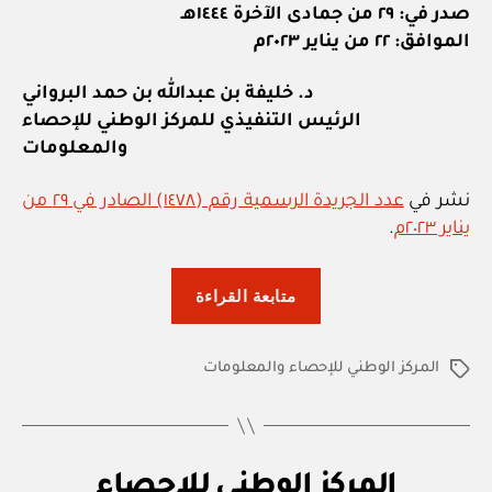
صدر في: ٢٩ من جمادى الآخرة ١٤٤٤هـ
الموافق: ٢٢ من يناير ٢٠٢٣م
د. خليفة بن عبدالله بن حمد البرواني
الرئيس التنفيذي للمركز الوطني للإحصاء
والمعلومات
نشر في
عدد الجريدة الرسمية رقم (١٤٧٨) الصادر في ٢٩ من
يناير ٢٠٢٣م
.
“المركز
متابعة القراءة
الوطني
للإحصاء
المركز الوطني للإحصاء والمعلومات
والمعلومات:
الوسوم
قرار
رقم
٩
ق
التصنيفات
المركز الوطني للإحصاء
/