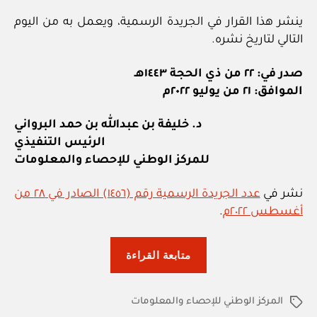
ينشر هذا القرار في الجريدة الرسمية، ويعمل به من اليوم
التالي لتاريخ نشره.
صدر في: ٢٢ من ذي الحجة ١٤٤٣هـ
الموافق: ٢١ من يوليو ٢٠٢٢م
د. خليفة بن عبدالله بن حمد البرواني
الرئيس التنفيذي
للمركز الوطني للإحصاء والمعلومات
نشر في
عدد الجريدة الرسمية رقم (١٤٥٦) الصادر في ٢٨ من
أغسطس ٢٠٢٢م
.
“المركز
متابعة القراءة
الوطني
للإحصاء
المركز الوطني للإحصاء والمعلومات
والمعلومات:
الوسوم