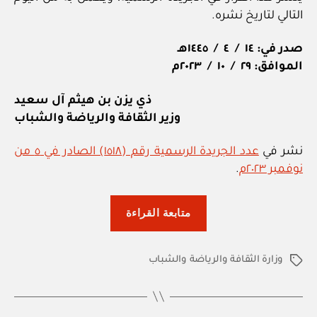
التالي لتاريخ نشره.
صدر في: ١٤ / ٤ / ١٤٤٥هـ
الموافق: ٢٩ / ١٠ / ٢٠٢٣م
ذي يزن بن هيثم آل سعيد
وزير الثقافة والرياضة والشباب
نشر في
عدد الجريدة الرسمية رقم (١٥١٨) الصادر في ٥ من
نوفمبر ٢٠٢٣م
.
“وزارة
متابعة القراءة
الثقافة
والرياضة
وزارة الثقافة والرياضة والشباب
والشباب:
الوسوم
قرار
وزاري