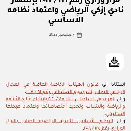
قرار وزاري رقم ٢١٦ / ٢٠٢٢ بإشهار
و
٢٠٢٢
زا
نادي إزكي الرياضي واعتماد نظامه
بو
ر
بإشهار
ا
ي
الأساسي
س
نادي
ط
العامرات
كاتب
7 سبتمبر 2022
ة
تاريخ
الرياضي
المقالة
ad
المقالة
واعتماد
m
نظامه
in
الأساسي”
استنادا إلى
قانون الهيئات الخاصة العاملة في المجال
الرياضي الصادر بالمرسوم السلطاني رقم ٨١ / ٢٠٠٧
،
وإلى
المرسوم السلطاني رقم ٨٧ / ٢٠٢٠ بإنشاء وزارة الثقافة
والرياضة والشباب وتحديد اختصاصاتها واعتماد هيكلها
التنظيمي
،
وإلى
النظام الأساسي للأندية الرياضية الصادر بالقرار
الوزاري رقم ١٢٤ / ٢٠٠٨
،