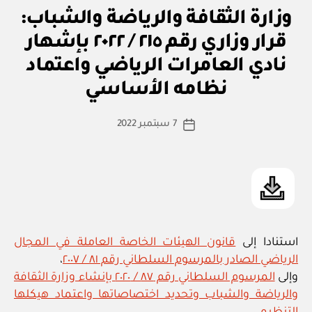
رقم
ق
التصنيفات
وزارة الثقافة والرياضة والشباب:
٤٣٧
ر
ار
/
قرار وزاري رقم ٢١٥ / ٢٠٢٢ بإشهار
و
٢٠٢٣
زا
نادي العامرات الرياضي واعتماد
بو
ر
بإصدار
ا
ي
نظامه الأساسي
س
لائحة
ط
تنظيم
كاتب
7 سبتمبر 2022
ة
تاريخ
المبادرات
المقالة
ad
المقالة
الشبابية”
m
in
استنادا إلى
قانون الهيئات الخاصة العاملة في المجال
الرياضي الصادر بالمرسوم السلطاني رقم ٨١ / ٢٠٠٧
،
وإلى
المرسوم السلطاني رقم ٨٧ / ٢٠٢٠ بإنشاء وزارة الثقافة
والرياضة والشباب وتحديد اختصاصاتها واعتماد هيكلها