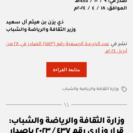
صدر في: ٩ / ١٠ / ١٤٤٥هـ
الموافق: ١٨ / ٤ / ٢٠٢٤م
ذي يزن بن هيثم آل سعيد
وزير الثقافة والرياضة والشباب
نشر في
عدد الجريدة الرسمية رقم (١٥٤٣) الصادر في ٢٨ من
أبريل ٢٠٢٤م
.
“وزارة
متابعة القراءة
الثقافة
والرياضة
وزارة الثقافة والرياضة والشباب
والشباب:
الوسوم
قرار
وزاري
رقم
ق
التصنيفات
وزارة الثقافة والرياضة والشباب:
٨٨
ر
ار
/
قرار وزاري رقم ٤٣٧ / ٢٠٢٣ بإصدار
بو