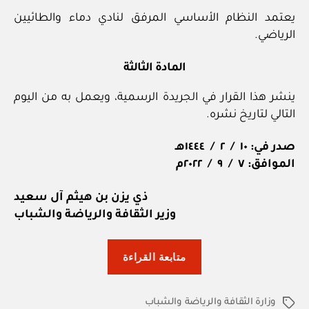
يعتمد النظام الأساسي المرفق لنادي دماء والطائيين
الرياضي.
المادة الثالثة
ينشر هذا القرار في الجريدة الرسمية، ويعمل به من اليوم
التالي لتاريخ نشره.
صدر في: ١٠ / ٢ / ١٤٤٤هـ
الموافق: ٧ / ٩ / ٢٠٢٢م
ذي يزن بن هيثم آل سعيد
وزير الثقافة والرياضة والشباب
“وزارة
متابعة القراءة
الثقافة
والرياضة
وزارة الثقافة والرياضة والشباب
والشباب:
الوسوم