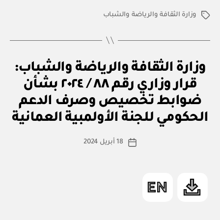
والرياضة
وزارة الثقافة والرياضة والشباب
والشباب:
الوسوم
قرار
وزاري
رقم
ق
التصنيفات
وزارة الثقافة والرياضة والشباب:
٨٩
ر
ار
/
قرار وزاري رقم ٨٨ / ٢٠٢٤ بشأن
و
٢٠٢٤
زا
ضوابط تخصيص وصرف الدعم
بو
ر
بتعديل
ا
ي
الحكومي للجنة الأولمبية العمانية
س
بعض
ط
أحكام
كاتب
18 أبريل 2024
ة
تاريخ
القرار
المقالة
ad
المقالة
الوزاري
m
رقم
in
٢٣
/
٢٠٢١