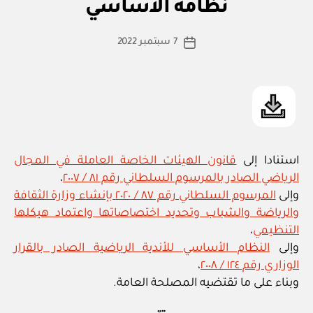
ي
نظامه الأساسي
س
نادي
ط
إزكي
كاتب
7 سبتمبر 2022
ة
تاريخ
الرياضي
المقالة
ad
المقالة
واعتماد
m
نظامه
in
الأساسي”
استنادا إلى
قانون الهيئات الخاصة العاملة في المجال
الرياضي الصادر بالمرسوم السلطاني رقم ٨١ / ٢٠٠٧
،
وإلى
المرسوم السلطاني رقم ٨٧ / ٢٠٢٠ بإنشاء وزارة الثقافة
والرياضة والشباب وتحديد اختصاصاتها واعتماد هيكلها
التنظيمي
،
وإلى
النظام الأساسي للأندية الرياضية الصادر بالقرار
الوزاري رقم ١٢٤ / ٢٠٠٨
،
وبناء على ما تقتضيه المصلحة العامة.