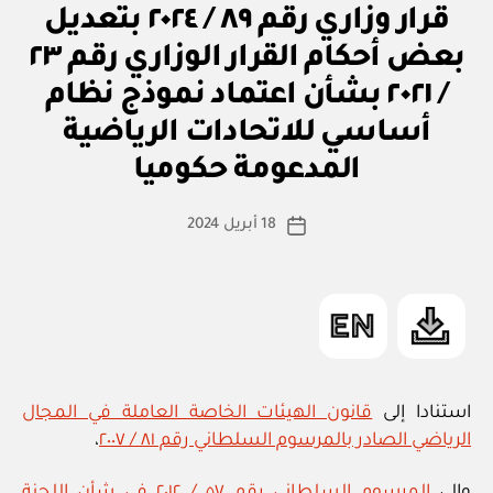
ار
/
قرار وزاري رقم ٨٩ / ٢٠٢٤ بتعديل
و
٢٠٢٥
زا
بعض أحكام القرار الوزاري رقم ٢٣
ر
بتعديل
ي
/ ٢٠٢١ بشأن اعتماد نموذج نظام
بعض
أساسي للاتحادات الرياضية
بو
أحكام
ا
لائحة
المدعومة حكوميا
س
تنظيم
ط
كاتب
الفرق
18 أبريل 2024
ة
تاريخ
المقالة
ad
المقالة
المسرحية
m
الأهلية”
in
استنادا إلى
قانون الهيئات الخاصة العاملة في المجال
الرياضي الصادر بالمرسوم السلطاني رقم ٨١ / ٢٠٠٧
،