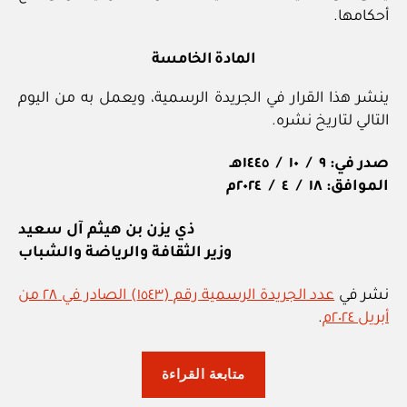
أحكامها.
المادة الخامسة
ينشر هذا القرار في الجريدة الرسمية، ويعمل به من اليوم
التالي لتاريخ نشره.
صدر في: ٩ / ١٠ / ١٤٤٥هـ
الموافق: ١٨ / ٤ / ٢٠٢٤م
ذي يزن بن هيثم آل سعيد
وزير الثقافة والرياضة والشباب
نشر في
عدد الجريدة الرسمية رقم (١٥٤٣) الصادر في ٢٨ من
أبريل ٢٠٢٤م
.
“وزارة
متابعة القراءة
الثقافة