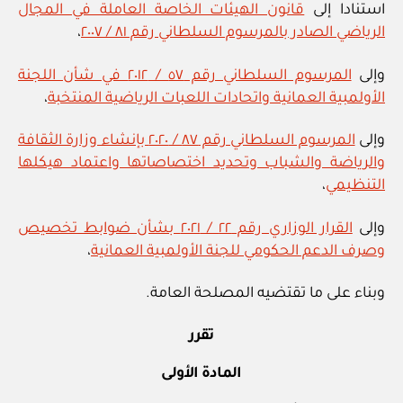
استنادا إلى
قانون الهيئات الخاصة العاملة في المجال
بشأن
الرياضي الصادر بالمرسوم السلطاني رقم ٨١ / ٢٠٠٧
،
اعتماد
نموذج
وإلى
المرسوم السلطاني رقم ٥٧ / ٢٠١٢ في شأن اللجنة
نظام
الأولمبية العمانية واتحادات اللعبات الرياضية المنتخبة
،
أساسي
للاتحادات
وإلى
المرسوم السلطاني رقم ٨٧ / ٢٠٢٠ بإنشاء وزارة الثقافة
الرياضية
والرياضة والشباب وتحديد اختصاصاتها واعتماد هيكلها
المدعومة
التنظيمي
،
حكوميا”
وإلى
القرار الوزاري رقم ٢٢ / ٢٠٢١ بشأن ضوابط تخصيص
وصرف الدعم الحكومي للجنة الأولمبية العمانية
،
وبناء على ما تقتضيه المصلحة العامة.
تقرر
المادة الأولى