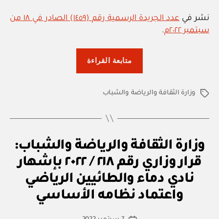
نشر في
عدد الجريدة الرسمية رقم (١٤٥٩) الصادر في ١٨ من
سبتمبر ٢٠٢٢م
.
“وزارة
متابعة القراءة
الثقافة
والرياضة
وزارة الثقافة والرياضة والشباب
والشباب:
الوسوم
قرار
وزاري
رقم
ق
التصنيفات
وزارة الثقافة والرياضة والشباب:
٢١٧
ر
ار
/
قرار وزاري رقم ٢١٨ / ٢٠٢٢ بإشهار
و
٢٠٢٢
زا
نادي دماء والطائيين الرياضي
بو
ر
بإشهار
ا
ي
واعتماد نظامه الأساسي
س
نادي
ط
طاقة
كاتب