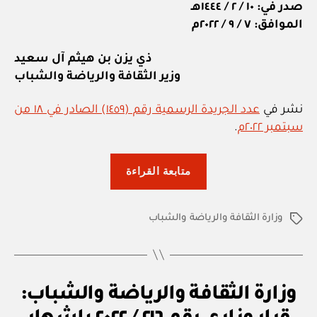
صدر في: ١٠ / ٢ / ١٤٤٤هـ
الموافق: ٧ / ٩ / ٢٠٢٢م
ذي يزن بن هيثم آل سعيد
وزير الثقافة والرياضة والشباب
نشر في
عدد الجريدة الرسمية رقم (١٤٥٩) الصادر في ١٨ من
سبتمبر ٢٠٢٢م
.
“وزارة
متابعة القراءة
الثقافة
والرياضة
وزارة الثقافة والرياضة والشباب
والشباب:
الوسوم
قرار
وزاري
رقم
ق
التصنيفات
وزارة الثقافة والرياضة والشباب:
٢١٥
ر
ار
/