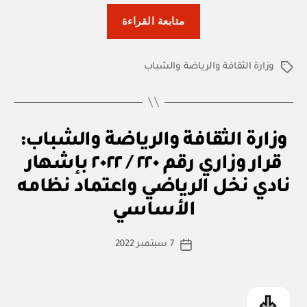
“وزارة
متابعة القراءة
الثقافة
والرياضة
وزارة الثقافة والرياضة والشباب
والشباب:
الوسوم
قرار
وزاري
رقم
ق
التصنيفات
وزارة الثقافة والرياضة والشباب:
٢١٩
ر
ار
/
قرار وزاري رقم ٢٢٠ / ٢٠٢٢ بإشهار
و
٢٠٢٢
زا
نادي نخل الرياضي واعتماد نظامه
بو
ر
بإشهار
ا
ي
الأساسي
س
نادي
ط
ضنك
كاتب
7 سبتمبر 2022
ة
تاريخ
الرياضي
المقالة
ad
المقالة
واعتماد
m
نظامه
in