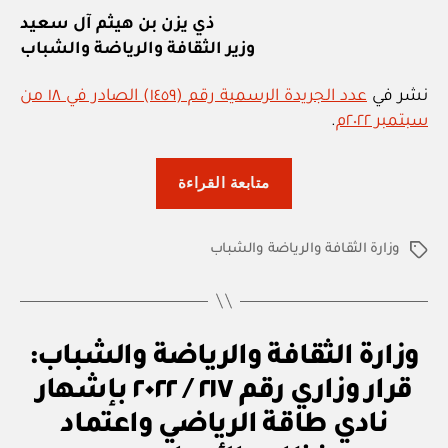
ذي يزن بن هيثم آل سعيد
وزير الثقافة والرياضة والشباب
نشر في
عدد الجريدة الرسمية رقم (١٤٥٩) الصادر في ١٨ من
سبتمبر ٢٠٢٢م
.
“وزارة
متابعة القراءة
الثقافة
والرياضة
وزارة الثقافة والرياضة والشباب
والشباب:
الوسوم
قرار
وزاري
رقم
ق
التصنيفات
وزارة الثقافة والرياضة والشباب:
٢١٦
ر
ار
/
قرار وزاري رقم ٢١٧ / ٢٠٢٢ بإشهار
و
٢٠٢٢
زا
نادي طاقة الرياضي واعتماد
بو
ر
بإشهار
ا