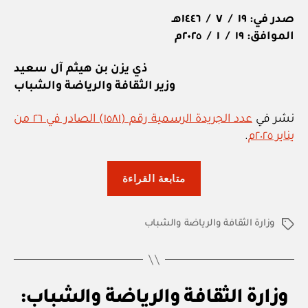
صدر في: ١٩ / ٧ / ١٤٤٦هـ
الموافق: ١٩ / ١ / ٢٠٢٥م
ذي يزن بن هيثم آل سعيد
وزير الثقافة والرياضة والشباب
نشر في
عدد الجريدة الرسمية رقم (١٥٨١) الصادر في ٢٦ من
يناير ٢٠٢٥م
.
“وزارة
متابعة القراءة
الثقافة
والرياضة
وزارة الثقافة والرياضة والشباب
والشباب:
الوسوم
قرار
وزاري
رقم
ق
التصنيفات
وزارة الثقافة والرياضة والشباب:
١٢
ر