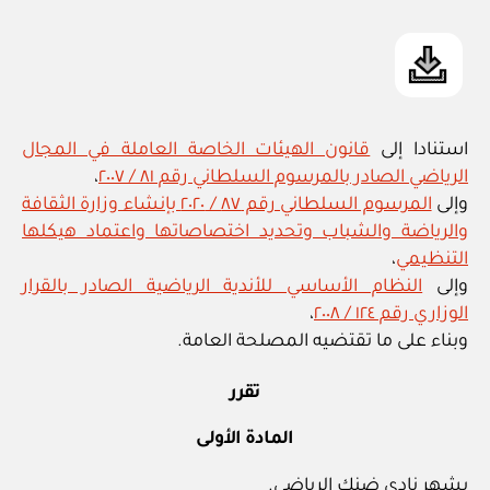
الرياضي
m
واعتماد
in
نظامه
الأساسي”
استنادا إلى
قانون الهيئات الخاصة العاملة في المجال
الرياضي الصادر بالمرسوم السلطاني رقم ٨١ / ٢٠٠٧
،
وإلى
المرسوم السلطاني رقم ٨٧ / ٢٠٢٠ بإنشاء وزارة الثقافة
والرياضة والشباب وتحديد اختصاصاتها واعتماد هيكلها
التنظيمي
،
وإلى
النظام الأساسي للأندية الرياضية الصادر بالقرار
الوزاري رقم ١٢٤ / ٢٠٠٨
،
وبناء على ما تقتضيه المصلحة العامة.
تقرر
المادة الأولى
يشهر نادي ضنك الرياضي.