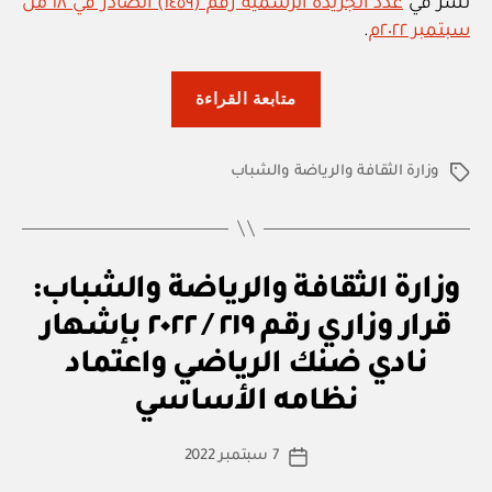
نشر في
عدد الجريدة الرسمية رقم (١٤٥٩) الصادر في ١٨ من
سبتمبر ٢٠٢٢م
.
“وزارة
متابعة القراءة
الثقافة
والرياضة
وزارة الثقافة والرياضة والشباب
والشباب:
الوسوم
قرار
وزاري
رقم
ق
التصنيفات
وزارة الثقافة والرياضة والشباب:
٢١٨
ر
ار
/
قرار وزاري رقم ٢١٩ / ٢٠٢٢ بإشهار
و
٢٠٢٢
زا
نادي ضنك الرياضي واعتماد
بو
ر
بإشهار
ا
ي
نظامه الأساسي
س
نادي
ط
دماء
كاتب
7 سبتمبر 2022
ة
تاريخ
والطائيين
المقالة
ad
المقالة