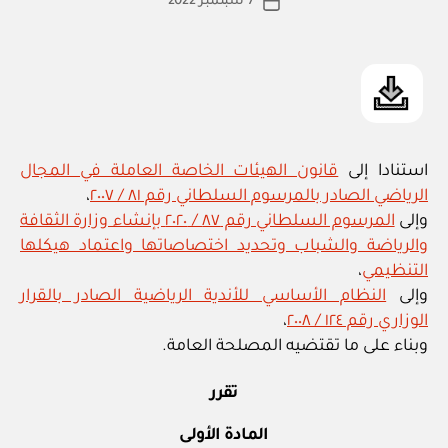
7 سبتمبر 2022
ة
تاريخ
الرياضي
المقالة
ad
المقالة
واعتماد
m
نظامه
in
الأساسي”
استنادا إلى
قانون الهيئات الخاصة العاملة في المجال
الرياضي الصادر بالمرسوم السلطاني رقم ٨١ / ٢٠٠٧
،
وإلى
المرسوم السلطاني رقم ٨٧ / ٢٠٢٠ بإنشاء وزارة الثقافة
والرياضة والشباب وتحديد اختصاصاتها واعتماد هيكلها
التنظيمي
،
وإلى
النظام الأساسي للأندية الرياضية الصادر بالقرار
الوزاري رقم ١٢٤ / ٢٠٠٨
،
وبناء على ما تقتضيه المصلحة العامة.
تقرر
المادة الأولى