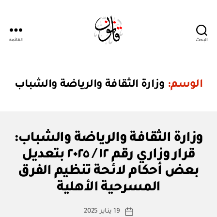
البحث
القائمة
Qanoon.om
الوسم:
وزارة الثقافة والرياضة والشباب
ق
التصنيفات
وزارة الثقافة والرياضة والشباب:
ر
ار
قرار وزاري رقم ١٢ / ٢٠٢٥ بتعديل
و
زا
بعض أحكام لائحة تنظيم الفرق
بو
ر
ا
ي
المسرحية الأهلية
س
ط
كاتب
19 يناير 2025
ة
تاريخ