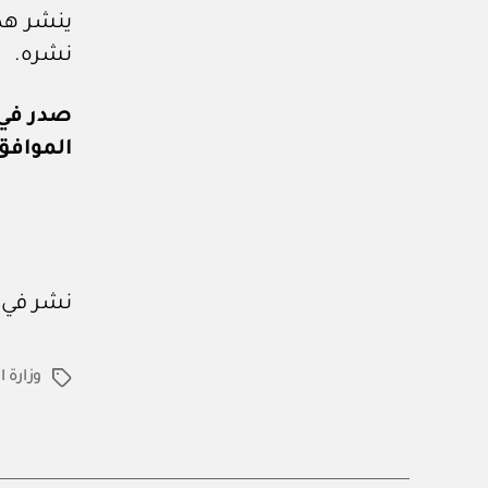
ينشر هذا
نشره.
صدر في: ٢١ من ذي الحجة ٧
الموافق: ٧ من يونيو 
نشر في
وزارة 
الوسوم