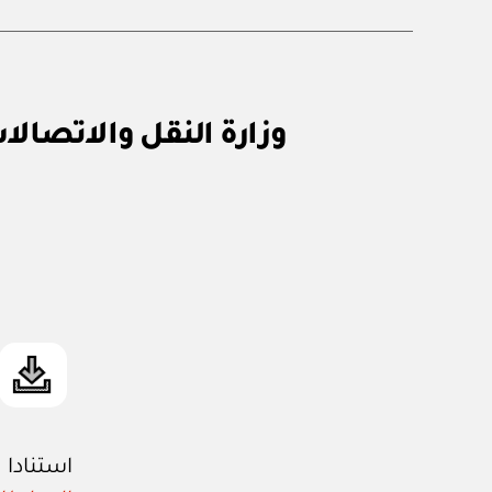
ق
التصنيفات
ر
ار
و
ز
ا
ر
ي
استنادا