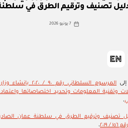
ا
دليل تصنيف وترقيم الطرق في سلطنة
س
ط
ة
كاتب
7 يونيو 2026
تاريخ
a
المقالة
المقالة
d
m
in
 إلى
المرسوم السلطاني رقم ٩٠ / ٢٠٢٠ 
لات وتقنية المعلومات وتحديد اختصاصاتها واعتماد 
ي
،
ل تصنيف وترقيم الطرق في سلطنة عمان الصادر ب
 / ٢٠١٩
،