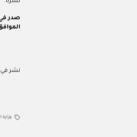
نشره.
صدر في: ٧ من شعبان ٤٧
الموافق: ٢٦ من يناير 
نشر في
وزارة 
الوسوم