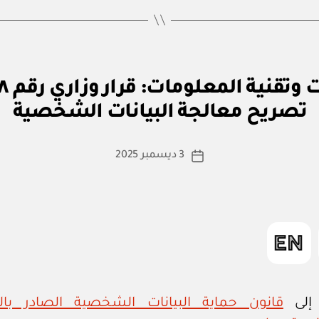
وزاري
رقم
٣٠
بو
/
ا
٢٠٢٦
تصريح معالجة البيانات الشخصية
س
بإصدار
ط
ة
كاتب
لائحة
3 ديسمبر 2025
تاريخ
a
المقالة
تنظيم
المقالة
d
عمل
m
السفن
in
والوحدات
البحرية
الأجنبية
 إلى
قانون حماية البيانات الشخصية الصادر با
في