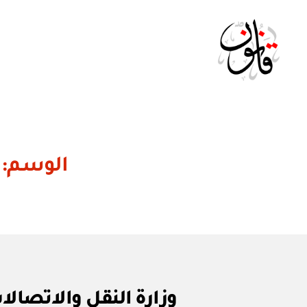
Qanoon.om
الوسم:
ق
التصنيفات