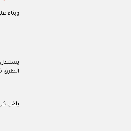
وبناء عل
يستبدل 
الطرق في
يلغى كل 