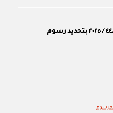
وزارة النقل والاتصالات وتقنية المعلومات: قرار وزاري رقم ٤٤٨ / ٢٠٢٥ بتحديد رسوم
لمرسوم