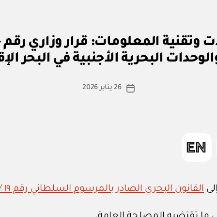
بو
ا
وحدات البحرية الأجنبية في البحر ال
س
ط
ة
كاتب
26 يناير 2026
تاريخ
a
المقالة
المقالة
d
m
in
إلى
القانون البحري الصادر بالمرسوم السلطاني رقم ١٩ / ٢٠٢٣
ى ما تقتضيه المصلحة العامة،