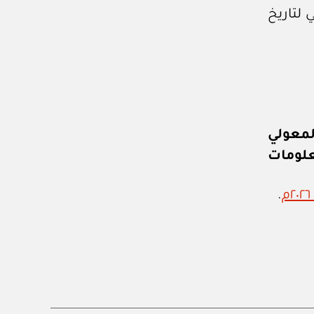
 لتاريخ
لمعولي
علومات
.