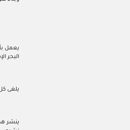
يعمل بأح
البحر ال
يلغى كل 
ينشر هذا