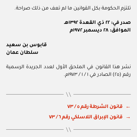
تلتزم الحكومة بكل القوانين ما لم تعف من ذلك صراحة.
صدر في: ٢٢ ذي القعدة ١٣٩٢هـ
الموافق: ٢٨ ديسمبر ١٩٧٢م
قابوس بن سعيد
سلطان عمان
نشر هذا القانون في الملحق الأول لعدد الجريدة الرسمية
رقم (٢٥) الصادر في ١ / ١ / ١٩٧٣م.
←
قانون الشرطة رقم ٥ / ٧٣
→
قانون الإبراق اللاسلكي رقم ٦ / ٧٣