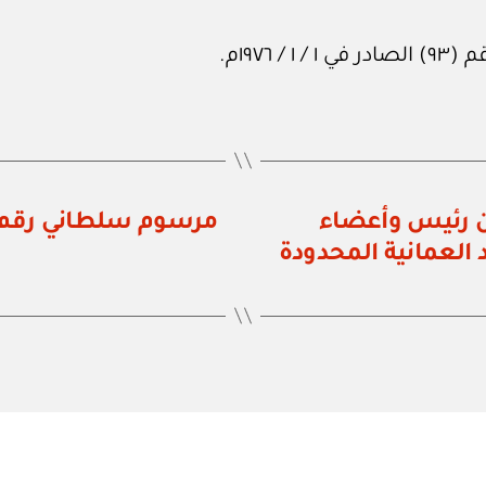
١٩٧م.
رقم ٥٥ / ٧٥ بتعيين رئيس وأعضاء
العمانية المحدودة