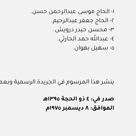
١- الحاج موسى عبدالرحمن حسن.
٢- الحاج جعفر عبدالرحيم.
٣- محسن حيدر درويش.
٤- عبدالله حمد الحارثي.
٥- سهيل بهوان.
ينشر هذا المرسوم في الجريدة الرسمية ويعمل
صدر في: ٤ ذو الحجة ١٣٩٥هـ
الموافق: ٨ ديسمبر ١٩٧٥م