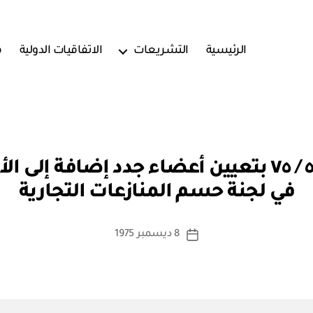
الرئيسية
التشريعات
الاتفاقيات الدولية
ف
بو
مرسوم سلطاني رقم ٥٦ / ٧٥ بتعيين أعضاء جدد إضا
ا
في لجنة حسم المنازعات التجارية
س
ط
ة
كاتب
8 ديسمبر 1975
تاريخ
a
المقالة
المقالة
d
m
in