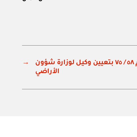
مرسوم سلطاني رقم ٥٨ / ٧٥ بتعيين وكيل لوزارة شؤون
→
الأراضي