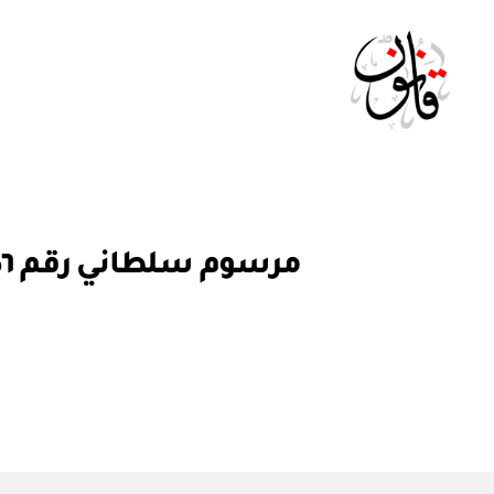
Qanoon.om
م
التصنيفات
ر
س
و
م
س
ل
ط
ان
ي