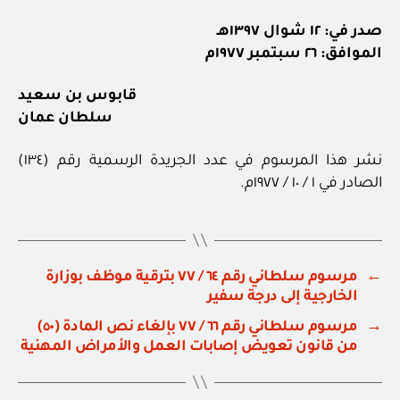
صدر في: ١٢ شوال ١٣٩٧هـ
الموافق: ٢٦ سبتمبر ١٩٧٧م
قابوس بن سعيد
سلطان عمان
نشر هذا المرسوم في عدد الجريدة الرسمية رقم (١٣٤)
الصادر في ١ / ١٠ / ١٩٧٧م.
←
مرسوم سلطاني رقم ٦٤ / ٧٧ بترقية موظف بوزارة
الخارجية إلى درجة سفير
→
مرسوم سلطاني رقم ٦٦ / ٧٧ بإلغاء نص المادة (٥٠)
من قانون تعويض إصابات العمل والأمراض المهنية