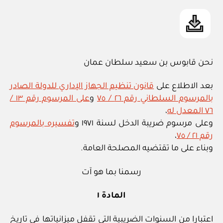
نحن قابوس بن سعيد سلطان عمان
بعد الاطلاع على
قانون تنظيم الجهاز الإداري للدولة الصادر
بالمرسوم السلطاني رقم ٢٦ / ٧٥
و
على المرسوم رقم ١٣ /
٧٦ المعدل له
،
وعلى مرسوم ضريبة الدخل لسنة ١٩٧١ و
تفسيره بالمرسوم
رقم ٢١ / ٧٥
،
وبناء على ما تقتضيه المصلحة العامة.
رسمنا بما هو آت
المادة ١
اعتبارا من السنوات الضريبية التي تقفل ميزانياتها في تاريخ