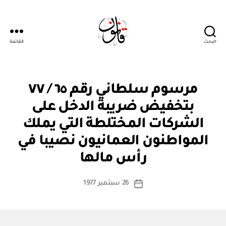
البحث
القائمة
Qanoon.om
م
التصنيفات
مرسوم سلطاني رقم ٦٥ / ٧٧
ر
س
بتخفيض ضريبة الدخل على
و
م
الشركات المختلطة التي يملك
س
ل
المواطنون العمانيون نصيبا في
بو
ط
ا
ان
رأس مالها
س
ي
ط
كاتب
26 سبتمبر 1977
ة
تاريخ
المقالة
ad
المقالة
m
in