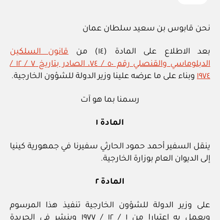
نحن قابوس بن سعيد سلطان عمان
بعد الاطلاع على المادة (١٤) من
قانون السلكين
الدبلوماسي والقنصلي رقم ٥٠ / ٧٤، الصادر بتاريخ ٧ / ١٢ /
١٩٧٤
وبناء على ما عرضه علينا وزير الدولة للشؤون الخارجية.
رسمنا بما هو آت
المادة ١
ينقل السفير أحمد حمود الحارثي سفيرنا في جمهورية كينيا
إلى الديوان العام بوزارة الخارجية.
المادة ٢
على وزير الدولة للشؤون الخارجية تنفيذ هذا المرسوم
ويعمل به اعتبارا من ١ / ١٢ / ١٩٧٧ وينشر في الجريدة