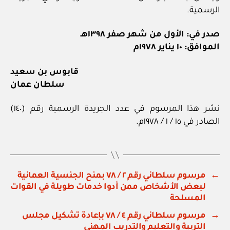
الرسمية.
صدر في: الأول من شهر صفر ١٣٩٨هـ
الموافق: ١٠ يناير ١٩٧٨م
قابوس بن سعيد
سلطان عمان
نشر هذا المرسوم في عدد الجريدة الرسمية رقم (١٤٠)
الصادر في ١٥ / ١ / ١٩٧٨م.
←
مرسوم سلطاني رقم ٢ / ٧٨ بمنح الجنسية العمانية
لبعض الأشخاص ممن أدوا خدمات طويلة في القوات
المسلحة
→
مرسوم سلطاني رقم ٤ / ٧٨ بإعادة تشكيل مجلس
التربية والتعليم والتدريب المهني