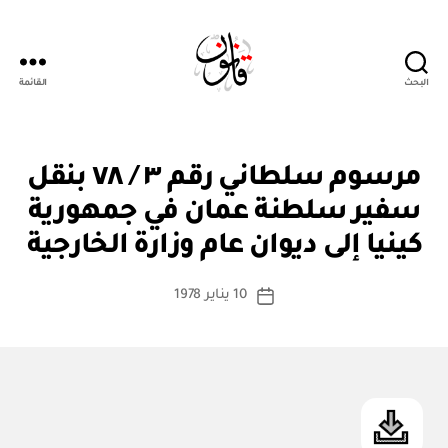
البحث
القائمة
Qanoon.om
م
التصنيفات
مرسوم سلطاني رقم ٣ / ٧٨ بنقل
ر
س
سفير سلطنة عمان في جمهورية
بو
و
ا
م
كينيا إلى ديوان عام وزارة الخارجية
س
س
ل
ط
كاتب
ط
10 يناير 1978
ة
تاريخ
ان
المقالة
ad
المقالة
ي
m
in