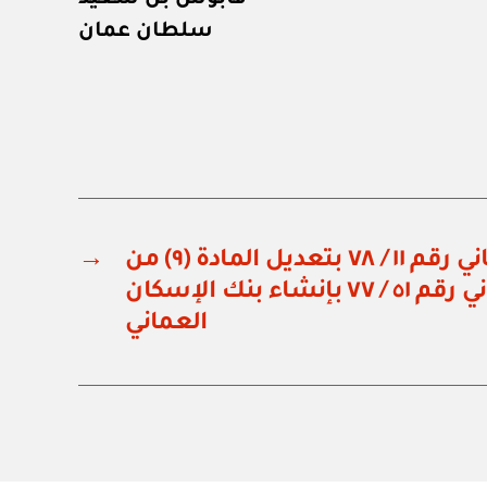
سلطان عمان
مرسوم سلطاني رقم ١١ / ٧٨ بتعديل المادة (٩) من
→
المرسوم السلطاني رقم ٥١ / ٧٧ بإنشاء بنك الإسكان
العماني