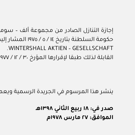
حكومة السلطنة بتاريخ ١٤ / ٥ / ١٩٧٥ المشار إليها إلى شركة ونترشال جازلشافت
WINTERSHALL AKTIEN – GESELLSCHAFT.
القابلة لذلك طبقا لإقرارها المؤرخ ٣٠ / ١٢ / ١٩٧٧. وتسري على هذا التنازل أحكام المادة ٢١ من الاتفاقية المشار إليها.
ينشر هذا المرسوم في الجريدة الرسمية ويعم
صدر في: ١٨ ربيع الثاني ١٣٩٨هـ
الموافق: ٢٧ مارس ١٩٧٨م