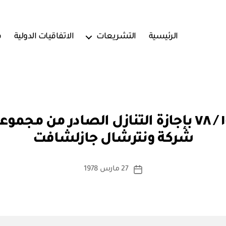
الرئيسية
التشريعات
الاتفاقيات الدولية
ف
بو
مرسوم سلطاني رقم ١٠ / ٧٨ بإجازة التنازل الصاد
ا
شركة ونترشال جازلشافت
س
ط
ة
كاتب
27 مارس 1978
تاريخ
a
المقالة
المقالة
d
m
in