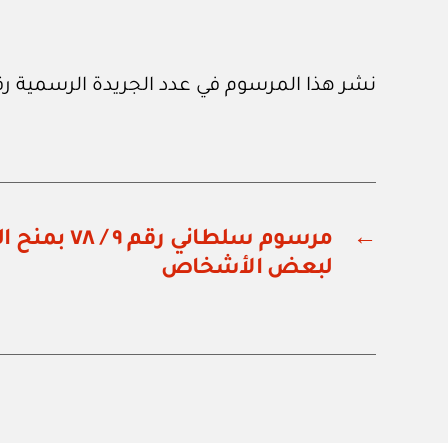
نشر هذا المرسوم في عدد الجريدة الرسمية رقم (١٤٤) الصادر في ١ / ٤ / ٨
←
مرسوم سلطاني ر
لبعض الأشخاص