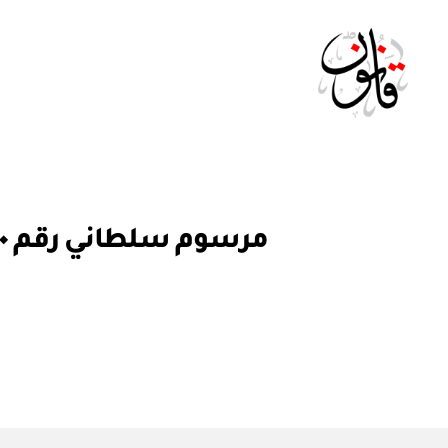
Qanoon.om
م
التصنيفات
ر
س
و
م
س
ل
ط
ان
ي