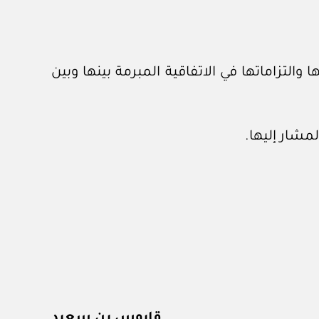
مو عن حصة شائعة قدرها ٢٠٪ من نصيبها وحقوقها والتزاماتها في الاتفاقية المبرمة بينها وبين
قابوس بن سعيد