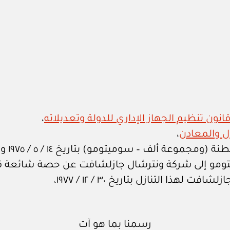
،
،
– سوميتومو) بتاريخ ١٤ / ٥ / ١٩٧٥ وخاصة المادة ٢١ منها،
ذا التنازل بتاريخ ٣٠ / ١٢ / ١٩٧٧،
رسمنا بما هو آت