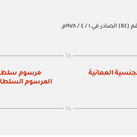
١٩٧م.
قم ٩ / ٧٨ بمنح الجنسية العمانية