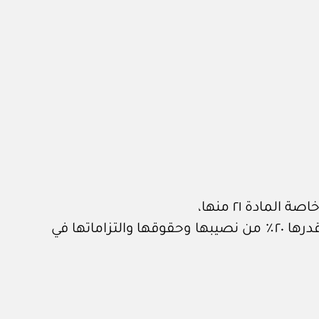
وعلى التنازل الصادر من مجموعة ألف – سوميتومو إلى شركة ونترشال جازلشافت عن حصة شائعة قدرها ٢٠٪ من نصيبها وحقوقها والتزاماتها في