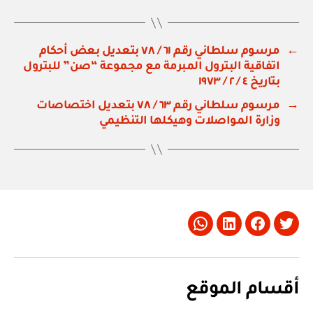
←
مرسوم سلطاني رقم ٦١ / ٧٨ بتعديل بعض أحكام
اتفاقية البترول المبرمة مع مجموعة “صن” للبترول
بتاريخ ٤ / ٢ / ١٩٧٣
→
مرسوم سلطاني رقم ٦٣ / ٧٨ بتعديل اختصاصات
وزارة المواصلات وهيكلها التنظيمي
Whatsapp
LinkedIn
Facebook
Twitter
أقسام الموقع