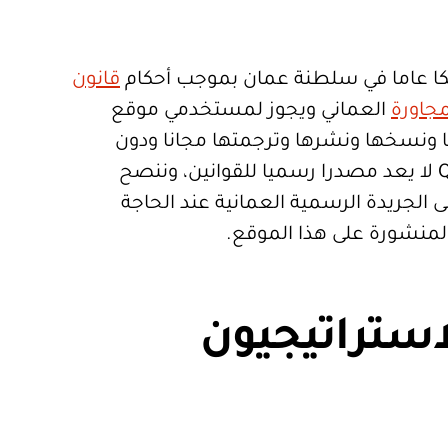
ا عاما في سلطنة عمان بموجب أحكام
قانون
جاورة
العماني ويجوز لمستخدمي موقع
تعمالها ونسخها ونشرها وترجمتها مجانا ودون
قيود. موقع Qanoon.om لا يعد مصدرا رسميا للقوانين، وننصح
 الجريدة الرسمية العمانية عند الحاجة
المنشورة على هذا الموقع.
استراتيجيون