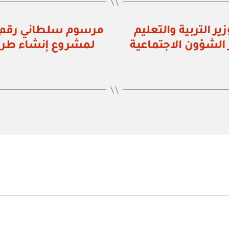
م ٩٠ / ٨١ بتولي وزير التربية والتعليم
 الشؤون الاجتماعية
لمشروع إنشاء طريق 