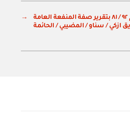
مرسوم سلطاني رقم ٩٢ / ٨١ بتقرير صفة المنفعة العامة
→
ازكي / سناو / المضيبي / الحائمة