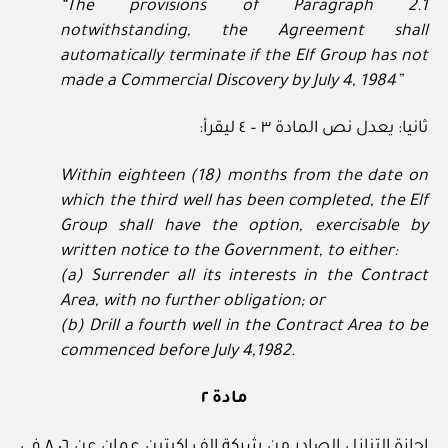
“The provisions of Paragraph 2.1
notwithstanding, the Agreement shall
automatically terminate if the Elf Group has not
made a Commercial Discovery by July 4, 1984”
ثانيا: يعدل نص المادة ٣ – ٤ ليقرأ:
Within eighteen (18) months from the date on
which the third well has been completed, the Elf
Group shall have the option, exercisable by
written notice to the Government, to either:
(a) Surrender all its interests in the Contract
Area, with no further obligation; or
(b) Drill a fourth well in the Contract Area to be
commenced before July 4,1982.
مادة ٢
إجازة التنازل الصادر من شركة الف اكيتين عمان عن ٨,٠٦ في