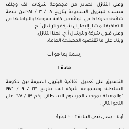
وعلى التنازل الصادر من مجموعة شركات الف وجلف
مسندم للبترول المحدودة بتاريخ ١٨ / ٣ / ١٩٨١عن حصة
شائعة قدرها ١٥ في المائة من كافة حقوقها والتزاماتها في
الاتفاقية المشار إليها إلى شركة ونترشال أ.ج،
وعلى قبول شركة ونترشال أ.ج. لهذا التنازل،
وبناء على ما تقتضيه المصلحة العامة.
رسمنا بما هو آت
مادة ١
التصديق على تعديل اتفاقية البترول المبرمة بين حكومة
السلطنة ومجموعة شركة الف بتاريخ ٢٣ / ٩ / ١٩٧٦
“والمعدلة بموجب المرسوم السلطاني رقم ١٣ / ٧٨” على
النحو التالي:
أولا – يعدل نص المادة ٢ – ٣ ليقرأ: