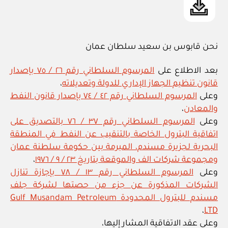
نحن قابوس بن سعيد سلطان عمان
بعد الاطلاع على
المرسوم السلطاني رقم ٢٦ / ٧٥ بإصدار
قانون تنظيم الجهاز الإداري للدولة وتعديلاته
،
وعلى
المرسوم السلطاني رقم ٤٢ / ٧٤ بإصدار قانون النفط
والمعادن
،
وعلى
المرسوم السلطاني رقم ٣٧ / ٧٦ بالتصديق على
اتفاقية البترول الخاصة بالتنقيب عن النفط في المنطقة
البحرية لجزيرة مسندم، المبرمة بين حكومة سلطنة عمان
ومجموعة شركات الف والموقعة بتاريخ ٢٣ / ٩ / ١٩٧٦
،
وعلى
المرسوم السلطاني رقم ١٣ / ٧٨ بإجازة تنازل
الشركات المذكورة عن جزء من حصتها لشركة جلف
مسندم للبترول المحدودة Gulf Musandam Petroleum
،
LTD
وعلى عقد الاتفاقية المشار إليها،