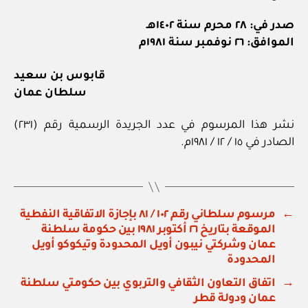
صدر في: ٢٨ محرم سنة ١٤٠٢هـ
الموافق: ٢٦ نوفمبر سنة ١٩٨١م
قابوس بن سعيد
سلطان عمان
نشر هذا المرسوم في عدد الجريدة الرسمية رقم (٢٣١)
الصادر في ١٥ / ١٢ / ١٩٨١م.
←
مرسوم سلطاني رقم ١٠٢ / ٨١ بإجازة الاتفاقية النفطية
الموقعة بتاريخ ٢٦ أكتوبر ١٩٨١ بين حكومة سلطنة
عمان وشركتي نيبون أويل المحدودة وتيكوكو أويل
المحدودة
→
اتفاق التعاون الثقافي والتربوي بين حكومتي سلطنة
عمان ودولة قطر