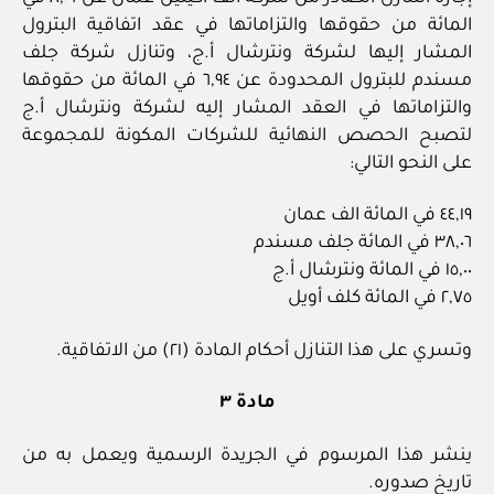
المائة من حقوقها والتزاماتها في عقد اتفاقية البترول
المشار إليها لشركة ونترشال أ.ج، وتنازل شركة جلف
مسندم للبترول المحدودة عن ٦,٩٤ في المائة من حقوقها
والتزاماتها في العقد المشار إليه لشركة ونترشال أ.ج
لتصبح الحصص النهائية للشركات المكونة للمجموعة
على النحو التالي:
٤٤,١٩ في المائة الف عمان
٣٨,٠٦ في المائة جلف مسندم
١٥,٠٠ في المائة ونترشال أ.ج
٢,٧٥ في المائة كلف أويل
وتسري على هذا التنازل أحكام المادة (٢١) من الاتفاقية.
مادة ٣
ينشر هذا المرسوم في الجريدة الرسمية ويعمل به من
تاريخ صدوره.