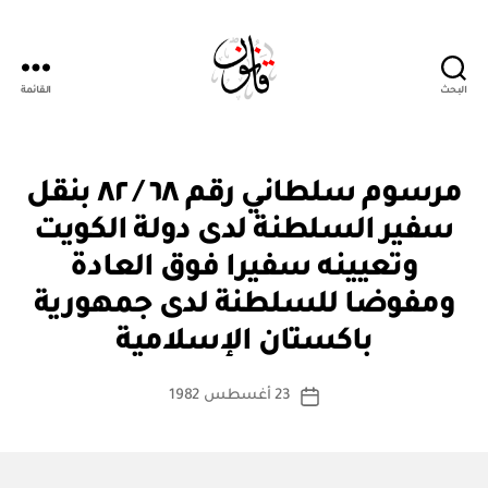
البحث
القائمة
Qanoon.om
م
التصنيفات
مرسوم سلطاني رقم ٦٨ / ٨٢ بنقل
ر
س
سفير السلطنة لدى دولة الكويت
و
م
وتعيينه سفيرا فوق العادة
س
ل
ومفوضا للسلطنة لدى جمهورية
بو
ط
ا
ان
باكستان الإسلامية
س
ي
ط
كاتب
23 أغسطس 1982
ة
تاريخ
المقالة
ad
المقالة
m
in