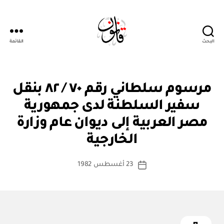
البحث
القائمة
Qanoon.om
م
التصنيفات
مرسوم سلطاني رقم ٧٠ / ٨٢ بنقل
ر
س
سفير السلطنة لدى جمهورية
و
م
مصر العربية إلى ديوان عام وزارة
بو
س
ا
ل
الخارجية
س
ط
ان
ط
كاتب
ي
23 أغسطس 1982
ة
تاريخ
المقالة
ad
المقالة
m
in