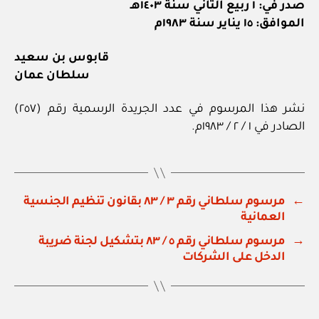
صدر في: ١ ربيع الثاني سنة ١٤٠٣هـ
الموافق: ١٥ يناير سنة ١٩٨٣م
قابوس بن سعيد
سلطان عمان
نشر هذا المرسوم في عدد الجريدة الرسمية رقم (٢٥٧)
الصادر في ١ / ٢ / ١٩٨٣م.
←
مرسوم سلطاني رقم ٣ / ٨٣ بقانون تنظيم الجنسية
العمانية
→
مرسوم سلطاني رقم ٥ / ٨٣ بتشكيل لجنة ضريبة
الدخل على الشركات