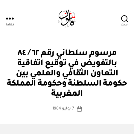
البحث
القائمة
Qanoon.om
م
التصنيفات
مرسوم سلطاني رقم ٦٢ / ٨٤
ر
س
بالتفويض في توقيع اتفاقية
و
م
التعاون الثقافي والعلمي بين
س
ل
حكومة السلطنة وحكومة المملكة
بو
ط
ا
ان
المغربية
س
ي
ط
كاتب
7 يوليو 1984
ة
تاريخ
المقالة
ad
المقالة
m
in