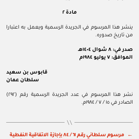
مادة ٢
ينشر هذا المرسوم في الجريدة الرسمية ويعمل به اعتبارا
من تاريخ صدوره.
صدر في: ٨ شوال ١٤٠٤هـ
الموافق: ٧ يوليو ١٩٨٤م
قابوس بن سعيد
سلطان عمان
نشر هذا المرسوم في عدد الجريدة الرسمية رقم (٢٩٢)
الصادر في ١٥ / ٧ / ١٩٨٤م.
←
مرسوم سلطاني رقم ٦١ / ٨٤ بإجازة الاتفاقية النفطية