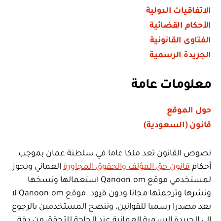
الاتفاقيات الدولية
الأحكام القضائية
الفتاوى القانونية
الجريدة الرسمية
معلومات عامة
حول الموقع
قانون (السعودية)
نصوص القانون تعد ملكا عاما في سلطنة عمان بموجب
أحكام
قانون حق المؤلف والحقوق المجاورة
العماني ويجوز
لمستخدمي موقع Qanoon.om استعمالها ونسخها
ونشرها وترجمتها مجانا ودون قيود. موقع Qanoon.om لا
يعد مصدرا رسميا للقوانين، وننصح المستخدمين بالرجوع
إلى الجريدة الرسمية العمانية عند الحاجة للتحقق من دقة