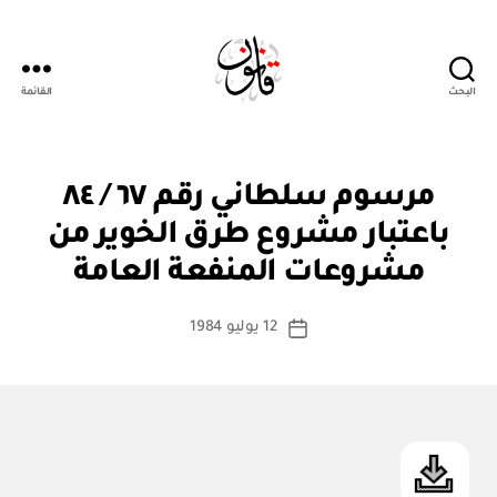
البحث
القائمة
Qanoon.om
م
التصنيفات
مرسوم سلطاني رقم ٦٧ / ٨٤
ر
س
باعتبار مشروع طرق الخوير من
بو
و
ا
م
مشروعات المنفعة العامة
س
س
ل
ط
كاتب
ط
12 يوليو 1984
ة
تاريخ
ان
المقالة
ad
المقالة
ي
m
in