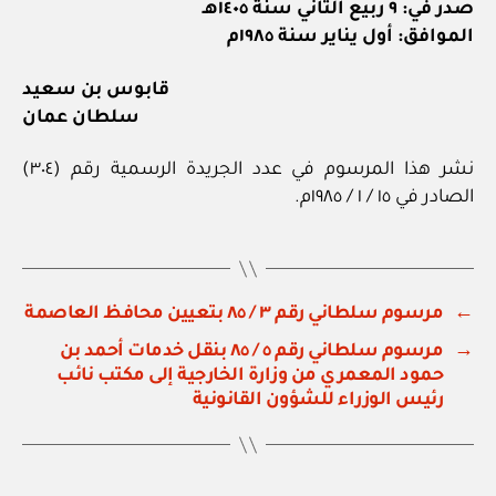
صدر في: ٩ ربيع الثاني سنة ١٤٠٥هـ
الموافق: أول يناير سنة ١٩٨٥م
قابوس بن سعيد
سلطان عمان
نشر هذا المرسوم في عدد الجريدة الرسمية رقم (٣٠٤)
الصادر في ١٥ / ١ / ١٩٨٥م.
←
مرسوم سلطاني رقم ٣ / ٨٥ بتعيين محافظ العاصمة
→
مرسوم سلطاني رقم ٥ / ٨٥ بنقل خدمات أحمد بن
حمود المعمري من وزارة الخارجية إلى مكتب نائب
رئيس الوزراء للشؤون القانونية