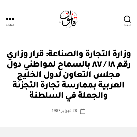
البحث
القائمة
Qanoon.om
ق
التصنيفات
وزارة التجارة والصناعة: قرار وزاري
ر
ار
رقم ١٨ / ٨٧ بالسماح لمواطني دول
و
زا
مجلس التعاون لدول الخليج
ر
ي
العربية بممارسة تجارة التجزئة
بو
ا
والجملة في السلطنة
س
ط
كاتب
28 فبراير 1987
ة
تاريخ
المقالة
ad
المقالة
m
in