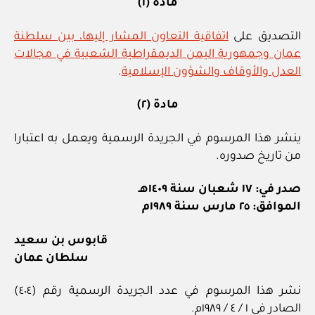
مادة (١)
التصديق على
اتفاقية التعاون المشار إليها، بين سلطنة
عمان وجمهورية اليمن الديمقراطية الشعبية في مجالات
العدل والأوقاف والشؤون الإسلامية
.
مادة (٢)
ينشر هذا المرسوم في الجريدة الرسمية ويعمل به اعتبارا
من تاريخ صدوره.
صدر في: ١٧ شعبان سنة ١٤٠٩هـ
الموافق: ٢٥ مارس سنة ١٩٨٩م
قابوس بن سعيد
سلطان عمان
نشر هذا المرسوم في عدد الجريدة الرسمية رقم (٤٠٤)
الصادر في ١ / ٤ / ١٩٨٩م.