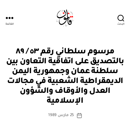
البحث
القائمة
Qanoon.om
م
التصنيفات
مرسوم سلطاني رقم ٥٣ / ٨٩
ر
س
بالتصديق على اتفاقية التعاون بين
و
م
سلطنة عمان وجمهورية اليمن
س
ل
الديمقراطية الشعبية في مجالات
ط
ان
العدل والأوقاف والشؤون
بو
ي
ا
الإسلامية
س
ط
كاتب
25 مارس 1989
ة
تاريخ
المقالة
ad
المقالة
m