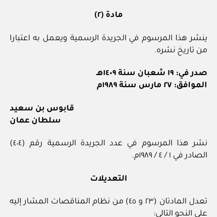
مادة (٢)
ينشر هذا المرسوم في الجريدة الرسمية ويعمل به اعتبارا
من تاريخ نشره.
صدر في: ١٩ شعبان سنة ١٤٠٩هـ
الموافق: ٢٧ مارس سنة ١٩٨٩م
قابوس بن سعيد
سلطان عمان
نشر هذا المرسوم في عدد الجريدة الرسمية رقم (٤٠٤)
الصادر في ١ / ٤ / ١٩٨٩م.
التعديلات
تعدل المادتان (٢٣ و ٤٥) من نظام المناقصات المشار إليه
على النحو التالي: