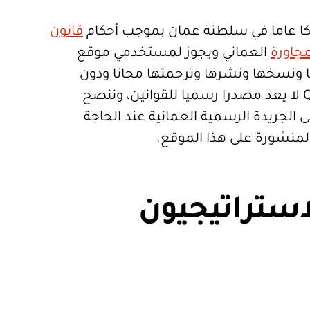
ا عاما في سلطنة عمان بموجب أحكام
قانون
جاورة
العماني ويجوز لمستخدمي موقع
تعمالها ونسخها ونشرها وترجمتها مجانا ودون
قيود. موقع Qanoon.om لا يعد مصدرا رسميا للقوانين، وننصح
 الجريدة الرسمية العمانية عند الحاجة
المنشورة على هذا الموقع.
استراتيجيون