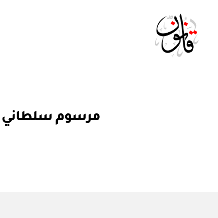
Qanoon.om
م
التصنيفات
مرسوم سلطاني رقم ٣١ / ٩٠ بتعيين سفير غير مقيم لدى جم
ر
س
و
م
س
ل
ط
ان
ي