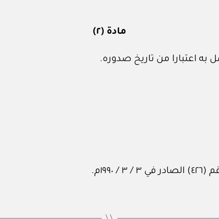
مادة (٢)
به اعتبارا من تاريخ صدوره.
١٩٩م.