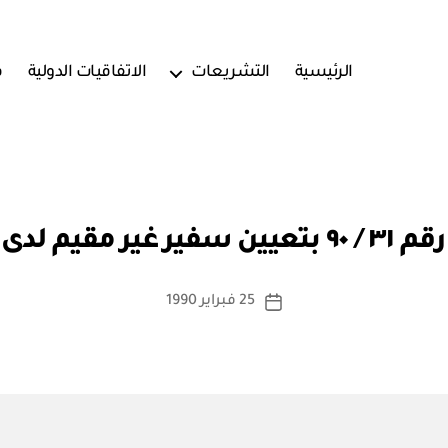
الرئيسية
التشريعات
الاتفاقيات الدولية
ف
بو
ا
هورية فنزويلا
س
ط
ة
كاتب
25 فبراير 1990
تاريخ
a
المقالة
المقالة
d
m
in