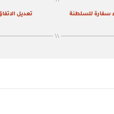
رقم ٣٠ / ٩٠ بإنشاء سفارة للسلطنة
تعديل الاتفا