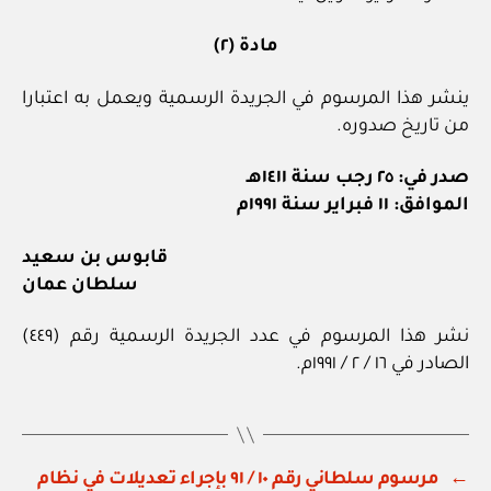
مادة (٢)
ينشر هذا المرسوم في الجريدة الرسمية ويعمل به اعتبارا
من تاريخ صدوره.
صدر في: ٢٥ رجب سنة ١٤١١هـ
الموافق: ١١ فبراير سنة ١٩٩١م
قابوس بن سعيد
سلطان عمان
نشر هذا المرسوم في عدد الجريدة الرسمية رقم (٤٤٩)
الصادر في ١٦ / ٢ / ١٩٩١م.
←
مرسوم سلطاني رقم ١٠ / ٩١ بإجراء تعديلات في نظام