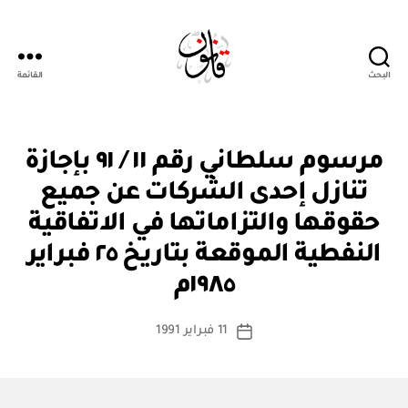
البحث
القائمة
Qanoon.om
م
التصنيفات
مرسوم سلطاني رقم ١١ / ٩١ بإجازة
ر
س
تنازل إحدى الشركات عن جميع
و
م
حقوقها والتزاماتها في الاتفاقية
س
ل
النفطية الموقعة بتاريخ ٢٥ فبراير
بو
ط
ا
ان
١٩٨٥م
س
ي
ط
كاتب
11 فبراير 1991
ة
تاريخ
المقالة
ad
المقالة
m
in