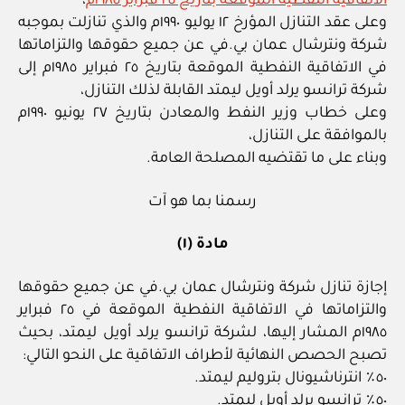
الاتفاقية النفطية الموقعة بتاريخ ٢٥ فبراير ١٩٨٥م
،
وعلى عقد التنازل المؤرخ ١٢ يوليو ١٩٩٠م والذي تنازلت بموجبه
شركة ونترشال عمان بي.في عن جميع حقوقها والتزاماتها
في الاتفاقية النفطية الموقعة بتاريخ ٢٥ فبراير ١٩٨٥م إلى
شركة ترانسو يرلد أويل ليمتد القابلة لذلك التنازل،
وعلى خطاب وزير النفط والمعادن بتاريخ ٢٧ يونيو ١٩٩٠م
بالموافقة على التنازل،
وبناء على ما تقتضيه المصلحة العامة.
رسمنا بما هو آت
مادة (١)
إجازة تنازل شركة ونترشال عمان بي.في عن جميع حقوقها
والتزاماتها في الاتفاقية النفطية الموقعة في ٢٥ فبراير
١٩٨٥م المشار إليها، لشركة ترانسو يرلد أويل ليمتد، بحيث
تصبح الحصص النهائية لأطراف الاتفاقية على النحو التالي:
٥٠٪ انترناشيونال بتروليم ليمتد.
٥٠٪ ترانسو يرلد أويل ليمتد.