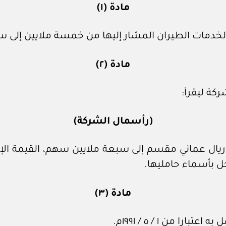
مادة (١)
لخدمات الطيران المشار إليها من خمسة ملايين إلى سب
مادة (٢)
(رأسمال الشركة)
 (٧,٠٠٠,٠٠٠) سبعة ملايين ريال عماني مقسم إلى سبعة ملايين سهم
 بأسماء حامليها.
مادة (٣)
 من ١ / ٥ / ١٩٩١م.