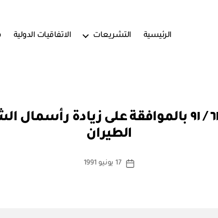
الرئيسية
التشريعات
الاتفاقيات الدولية
ف
بو
مرسوم سلطاني رقم ٦١ / ٩١ بالموافقة على زيادة 
ا
الطيران
س
ط
ة
كاتب
17 يونيو 1991
تاريخ
a
المقالة
المقالة
d
m
in