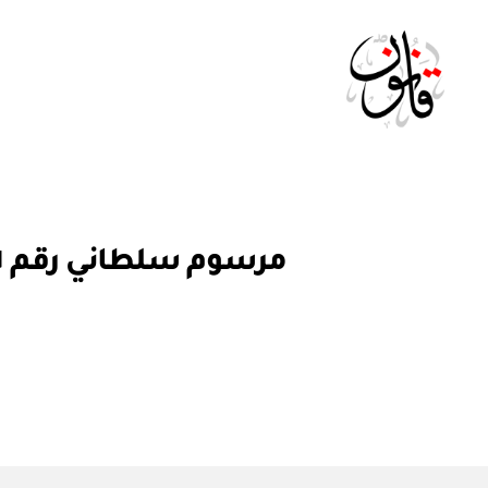
Qanoon.om
م
التصنيفات
ر
س
و
م
س
ل
ط
ان
ي