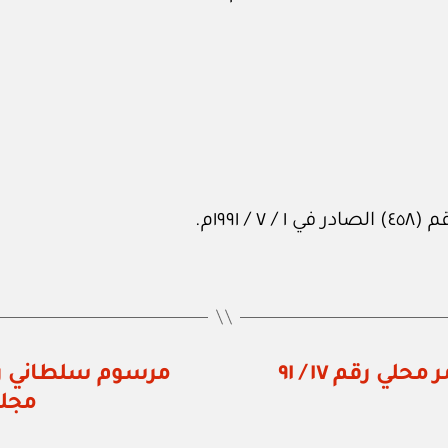
١٩٩م.
مكتب وزير الدولة ومحافظ ظفار: أمر محلي رقم ١٧ / ٩١
مجلس