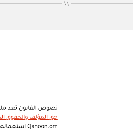
نصوص القانون تعد ملك
حق المؤلف والحقوق الم
Qanoon.om اس