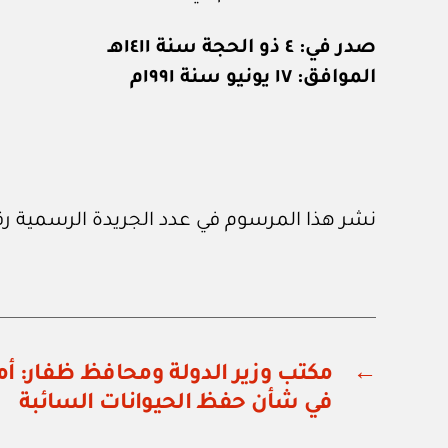
صدر في: ٤ ذو الحجة سنة ١٤١١هـ
الموافق: ١٧ يونيو سنة ١٩٩١م
نشر هذا المرسوم في عدد الجريدة الرسمية رقم (٤٥٨) الصادر في ١ / ٧ / ١
←
في شأن حفظ الحيوانات السائبة