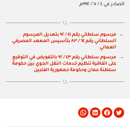
الصادر في ٤ / ٧ / ١٩٩٢م.
←
مرسوم سلطاني رقم ٤١ / ٩٢ بتعديل المرسوم
السلطاني رقم ٦٤ / ٨٣ بتأسيس المعهد المصرفي
العماني
→
مرسوم سلطاني رقم ٤٣ / ٩٢ بالتفويض في التوقيع
على اتفاقية تنظيم خدمات النقل الجوي بين حكومة
سلطنة عمان وحكومة جمهورية الفلبين
Whatsapp
LinkedIn
Facebook
Twitter