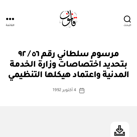
البحث
القائمة
Qanoon.om
م
التصنيفات
مرسوم سلطاني رقم ٥٦ / ٩٢
ر
س
بتحديد اختصاصات وزارة الخدمة
بو
و
ا
م
المدنية واعتماد هيكلها التنظيمي
س
س
ل
ط
كاتب
ط
4 أكتوبر 1992
ة
تاريخ
ان
المقالة
ad
المقالة
ي
m
in