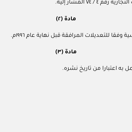
/ ٧٤ المشار إليه.
مادة (٢)
قا للتعديلات المرافقة قبل نهاية عام ١٩٩٦م.
مادة (٣)
 به اعتبارا من تاريخ نشره.