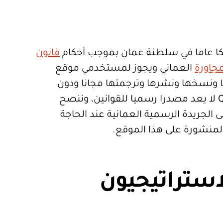
ا عاما في سلطنة عمان بموجب أحكام
قانون
جاورة
العماني ويجوز لمستخدمي موقع
تعمالها ونسخها ونشرها وترجمتها مجانا ودون
قيود. موقع Qanoon.om لا يعد مصدرا رسميا للقوانين، وننصح
 الجريدة الرسمية العمانية عند الحاجة
المنشورة على هذا الموقع.
استراتيجيون