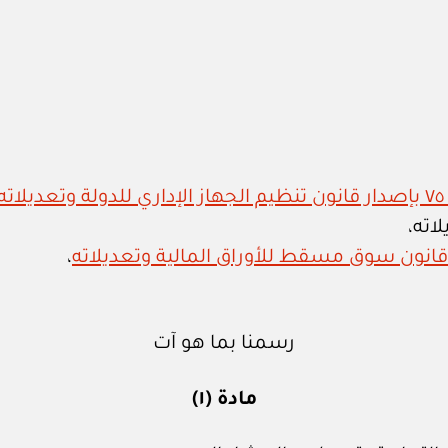
،
رسمنا بما هو آت
مادة (١)