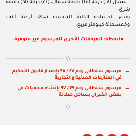
– شمال (١٧) درجة (٤٥) دقيقة شمال، (٥٤) درجة (٥١) دقيقة
شرق.
وتبلغ المساحة الكلية للمحمية (٤٥٠٠) أربعة آلاف
وخمسمائة كيلومتر مربع.
ملاحظة: المرفقات الأخرى للمرسوم غير متوفرة.
←
مرسوم سلطاني رقم ٤٧ / ٩٧ بإصدار قانون التحكيم
في المنازعات المدنية والتجارية
→
مرسوم سلطاني رقم ٤٩ / ٩٧ بإنشاء محميات في
بعض الخيران بساحل صلالة