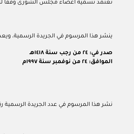
تعتمد تسمية أعضاء مجلس الشورى وفقا للقا
ينشر هذا المرسوم في الجريدة الرسمية، ويعمل به
صدر في: ٢٤ من رجب سنة ١٤١٨هـ
الموافق: ٢٤ من نوفمبر سنة ١٩٩٧م
نشر هذا المرسوم في عدد الجريدة الرسمية رقم (٦١٢) الصادر في ١ / ١٢ / ٧