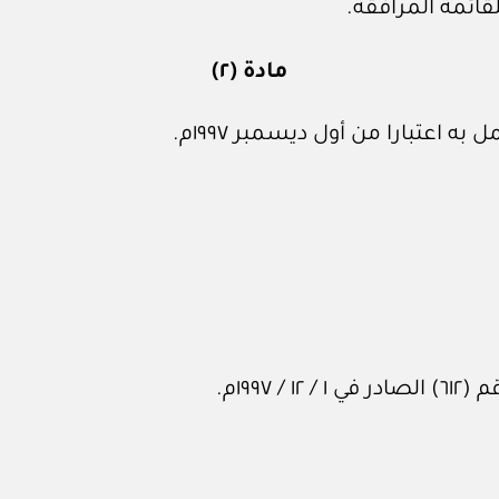
ئمة المرافقة.
مادة (٢)
 اعتبارا من أول ديسمبر ١٩٩٧م.
١٩٩م.