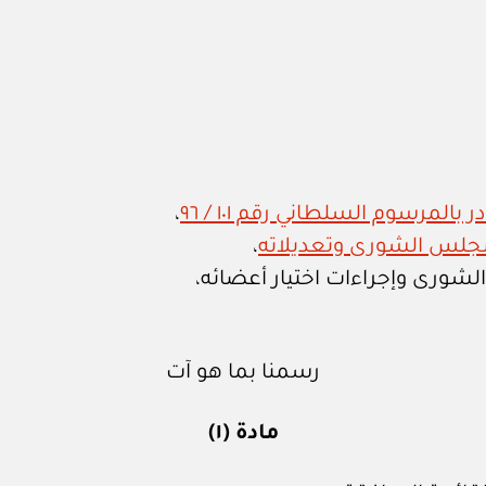
المرسوم السلطاني رقم ١٠١ / ٩٦
،
،
لشورى وإجراءات اختيار أعضائه،
رسمنا بما هو آت
مادة (١)