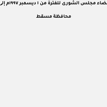
شورى للفترة من ١ ديسمبر ١٩٩٧م إلى ٣٠ نوفمبر ٢٠٠٠م
محافظة مسقط