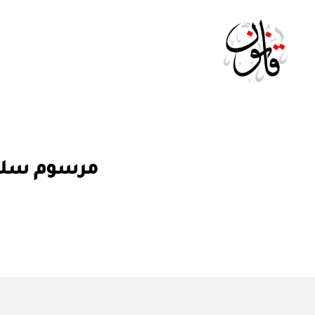
Qanoon.om
م
التصنيفات
مرسوم سلطاني رقم ٧٩ / ٩٧ بت
ر
س
و
م
س
ل
ط
ان
ي