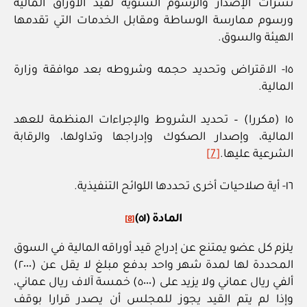
نشرات الإصدار والرسوم السنوية لقيد الأوراق المالية
ورسوم ممارسة الوساطة ومقابل الخدمات التي تقدمها
الهيئة والسوق.
١٥- الاقتراض وتحديد حجمه وشروطه بعد موافقة وزارة
المالية.
١٥ (مكررا) – تحديد الشروط والإجراءات المنظمة للعهد
المالية، وإصدار الصكوك وإدراجها وتداولها، والرقابة
الشرعية عليها.
[7]
١٦- أية صلاحيات أخرى تحددها اللوائح التنفيذية.
المادة (٥١)
[8]
يلزم كل عضو يمتنع عن إدراج قيد أوراقه المالية في السوق
المحددة لها لمدة شهر واحد بدفع مبلغ لا يقل عن (٢٠٠٠)
ألفي ريال عماني ولا يزيد على (٥٠٠٠) خمسة آلاف ريال عماني،
وإذا لم يتم القيد يجوز للمجلس أن يصدر قرارا بوقف