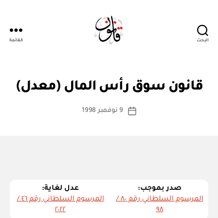
البحث
القائمة
Qanoon.om
بو
ا
ق
التصنيفات
قانون سوق رأس المال (معدل)
س
ا
ن
ط
كاتب
و
9 نوفمبر 1998
ة
تاريخ
ن
المقالة
ad
المقالة
م
m
ع
د
in
ل
صدر بموجب:
عدل لغاية:
المرسوم السلطاني رقم ٨٠ /
المرسوم السلطاني رقم ٤٦ /
٢٠٢٢
٩٨