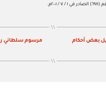
٢٠٠م.
 رقم ٧٢ / ٢٠٠١ بتعديل بعض أحكام
مرسوم سلطاني رقم ٧٤ / ٢٠٠١ بإنشاء مجلس ا