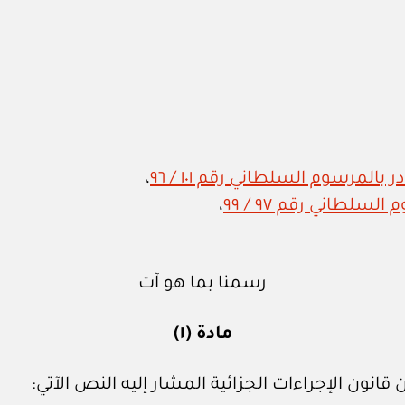
المرسوم السلطاني رقم ١٠١ / ٩٦
،
سلطاني رقم ٩٧ / ٩٩
،
رسمنا بما هو آت
مادة (١)