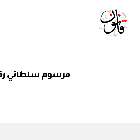
Qanoon.om
م
التصنيفات
مرسوم سلطاني رقم ٧٣ / ٢٠٠١ بتعديل بعض أحكام قانون الإجراءات
ر
س
و
م
س
ل
ط
ان
ي