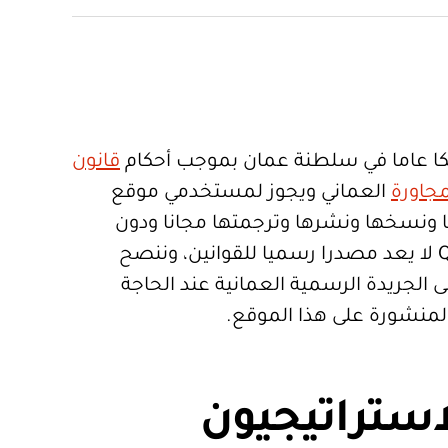
ا عاما في سلطنة عمان بموجب أحكام
قانون
جاورة
العماني ويجوز لمستخدمي موقع
تعمالها ونسخها ونشرها وترجمتها مجانا ودون
قيود. موقع Qanoon.om لا يعد مصدرا رسميا للقوانين، وننصح
 الجريدة الرسمية العمانية عند الحاجة
المنشورة على هذا الموقع.
استراتيجيون