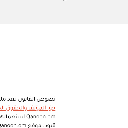
نصوص القانون تعد ملك
حق المؤلف والحقوق الم
Qanoon.om اس