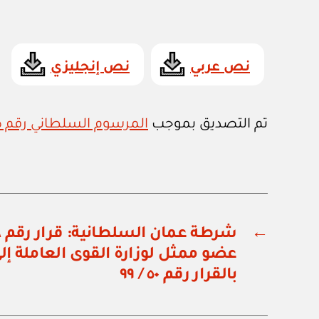
نص عربي
نص إنجليزي
تم التصديق بموجب
المرسوم السلطاني رقم ٥٥ / ٢٠٠٢
←
عضو ممثل لوزارة القوى العاملة إل
بالقرار رقم ٥٠ / ٩٩