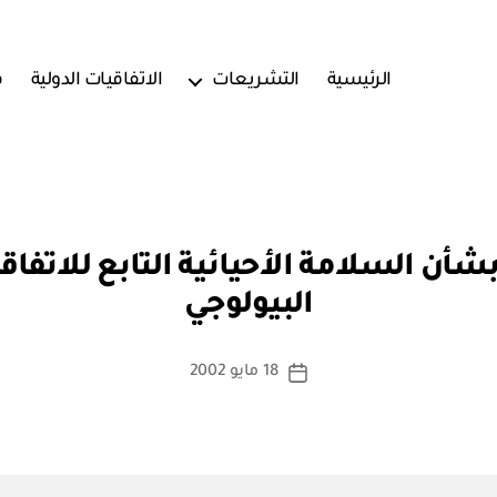
الرئيسية
التشريعات
الاتفاقيات الدولية
ف
بو
أن السلامة الأحيائية التابع للاتفاقي
ا
البيولوجي
س
ط
ة
كاتب
18 مايو 2002
تاريخ
a
المقالة
المقالة
d
m
in