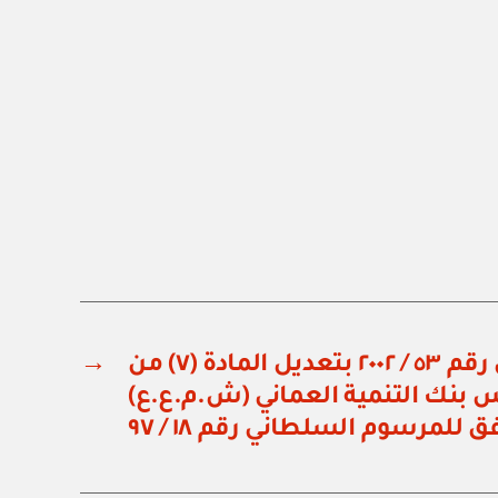
مرسوم سلطاني رقم ٥٣ / ٢٠٠٢ بتعديل المادة (٧) من
→
 بنك التنمية العماني (ش.م.ع.ع)
ق للمرسوم السلطاني رقم ١٨ / ٩٧