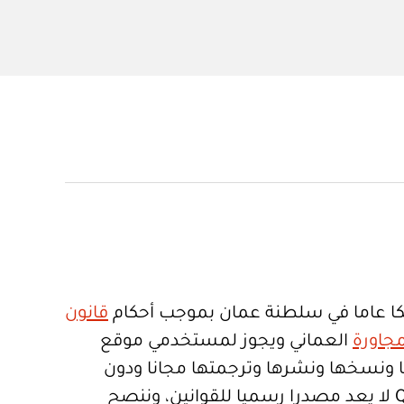
ا عاما في سلطنة عمان بموجب أحكام
قانون
جاورة
العماني ويجوز لمستخدمي موقع
تعمالها ونسخها ونشرها وترجمتها مجانا ودون
قيود. موقع Qanoon.om لا يعد مصدرا رسميا للقوانين، وننصح