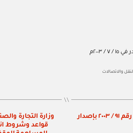
النقل والاتصالات
وزارة التجارة والصناعة: قرار وزاري رقم ٩١ / ٢٠٠٣ بإصدار
قواعد وشروط ان