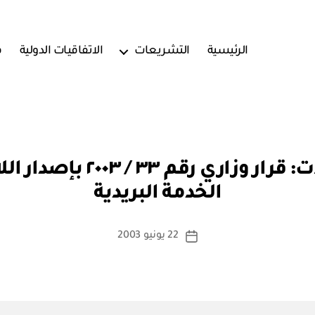
الرئيسية
التشريعات
الاتفاقيات الدولية
ف
بو
وزارة النقل والاتصالات: قرا
ا
الخدمة البريدية
س
ط
ة
كاتب
22 يونيو 2003
تاريخ
a
المقالة
المقالة
d
m
in