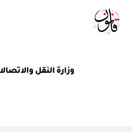
Qanoon.om
ق
التصنيفات
ر
ار
و
ز
ا
ر
ي