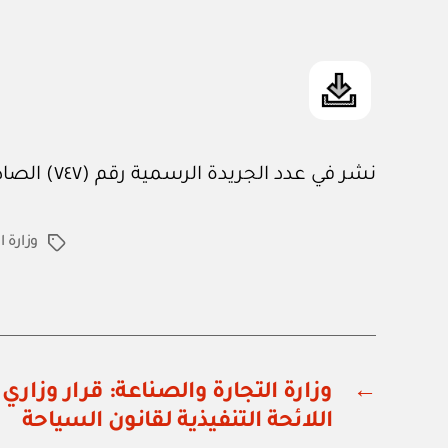
نشر في عدد الجريدة الرسمية رقم (٧٤٧) الصادر في ١٥ / ٧ / ٢٠٠٣م
وزارة 
الوسوم
←
اللائحة التنفيذية لقانون السياحة