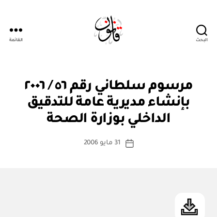
البحث
القائمة
Qanoon.om
م
التصنيفات
مرسوم سلطاني رقم ٥٦ / ٢٠٠٦
ر
س
بإنشاء مديرية عامة للتدقيق
بو
و
ا
م
الداخلي بوزارة الصحة
س
س
ل
ط
كاتب
ط
31 مايو 2006
ة
تاريخ
ان
المقالة
ad
المقالة
ي
m
in