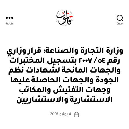
البحث
القائمة
Qanoon.om
ق
التصنيفات
وزارة التجارة والصناعة: قرار وزاري
ر
ار
رقم ٥٤ / ٢٠٠٧ بتسجيل المختبرات
و
زا
والجهات المانحة لشهادات نظم
ر
ي
الجودة والجهات الحاصلة عليها
وجهات التفتيش والمكاتب
بو
ا
الاستشارية والاستشاريين
س
ط
كاتب
4 يونيو 2007
ة
تاريخ
المقالة
ad
المقالة
m