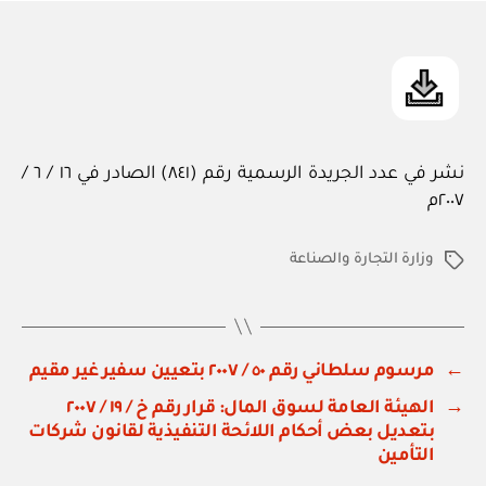
in
نشر في عدد الجريدة الرسمية رقم (٨٤١) الصادر في ١٦ / ٦ /
٢٠٠٧م
وزارة التجارة والصناعة
الوسوم
←
مرسوم سلطاني رقم ٥٠ / ٢٠٠٧ بتعيين سفير غير مقيم
→
الهيئة العامة لسوق المال: قرار رقم خ / ١٩ / ٢٠٠٧
بتعديل بعض أحكام اللائحة التنفيذية لقانون شركات
التأمين