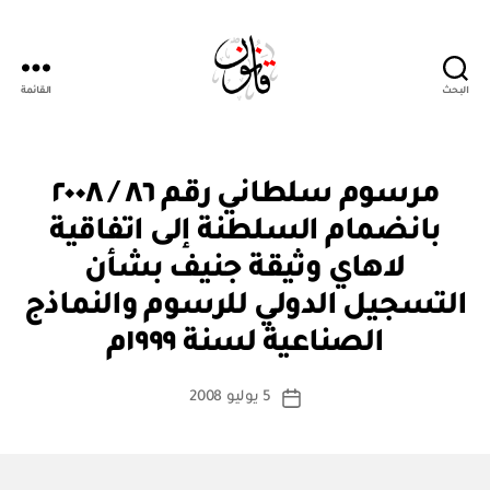
البحث
القائمة
Qanoon.om
م
التصنيفات
مرسوم سلطاني رقم ٨٦ / ٢٠٠٨
ر
س
بانضمام السلطنة إلى اتفاقية
و
م
لاهاي وثيقة جنيف بشأن
س
ل
التسجيل الدولي للرسوم والنماذج
بو
ط
ا
ان
الصناعية لسنة ١٩٩٩م
س
ي
ط
كاتب
5 يوليو 2008
ة
تاريخ
المقالة
ad
المقالة
m
in