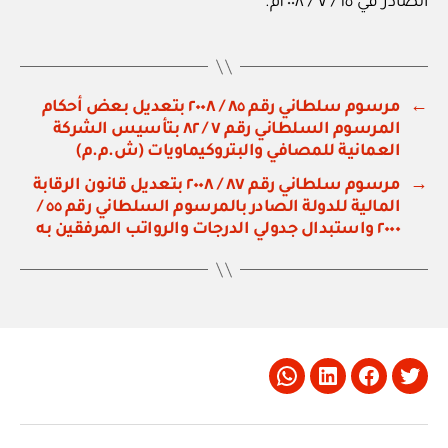
الصادر في ١٥ / ٧ / ٢٠٠٨م.
←
مرسوم سلطاني رقم ٨٥ / ٢٠٠٨ بتعديل بعض أحكام
المرسوم السلطاني رقم ٧ / ٨٢ بتأسيس الشركة
العمانية للمصافي والبتروكيماويات (ش.م.م)
→
مرسوم سلطاني رقم ٨٧ / ٢٠٠٨ بتعديل قانون الرقابة
المالية للدولة الصادر بالمرسوم السلطاني رقم ٥٥ /
٢٠٠٠ واستبدال جدولي الدرجات والرواتب المرفقين به
Whatsapp
LinkedIn
Facebook
Twitter