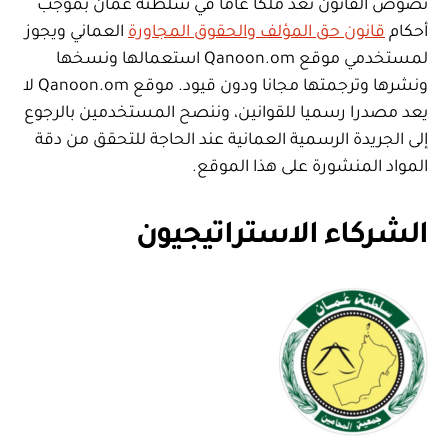
نصوص القانون تعد ملكا عاما في سلطنة عمان بموجب
أحكام
قانون حق المؤلف والحقوق المجاورة
العماني ويجوز
لمستخدمي موقع Qanoon.om استعمالها ونسخها
ونشرها وترجمتها مجانا ودون قيود. موقع Qanoon.om لا
يعد مصدرا رسميا للقوانين، وننصح المستخدمين بالرجوع
إلى الجريدة الرسمية العمانية عند الحاجة للتحقق من دقة
المواد المنشورة على هذا الموقع.
الشركاء الاستراتيجيون