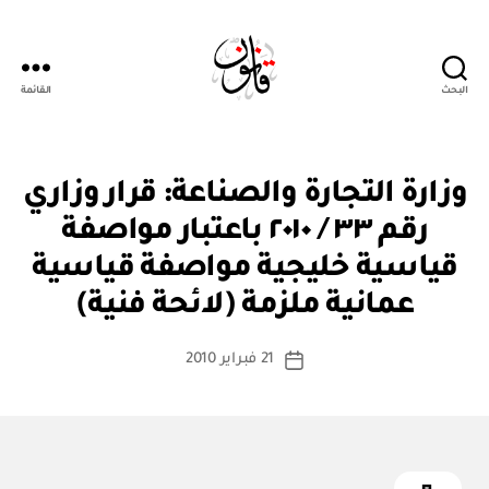
البحث
القائمة
Qanoon.om
ق
التصنيفات
وزارة التجارة والصناعة: قرار وزاري
ر
ار
رقم ٣٣ / ٢٠١٠ باعتبار مواصفة
و
زا
قياسية خليجية مواصفة قياسية
بو
ر
ا
ي
عمانية ملزمة (لائحة فنية)
س
ط
كاتب
21 فبراير 2010
ة
تاريخ
المقالة
ad
المقالة
m
in