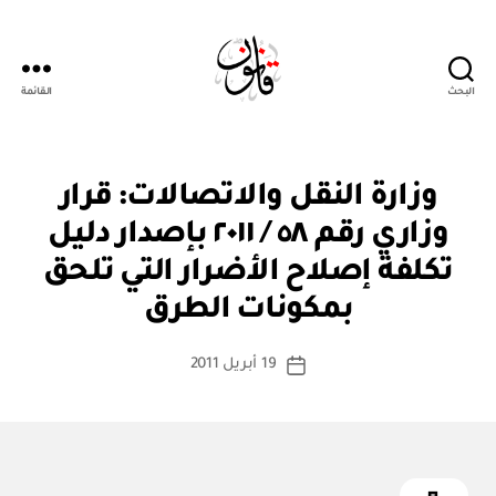
البحث
القائمة
Qanoon.om
ق
التصنيفات
وزارة النقل والاتصالات: قرار
ر
ار
وزاري رقم ٥٨ / ٢٠١١ بإصدار دليل
و
زا
تكلفة إصلاح الأضرار التي تلحق
بو
ر
ا
ي
بمكونات الطرق
س
ط
كاتب
19 أبريل 2011
ة
تاريخ
المقالة
ad
المقالة
m
in