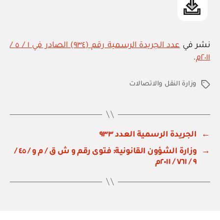
نشر في
عدد الجريدة الرسمية رقم (٩٣٤) الصادر في ١ / ٥ /
٢٠١١م
.
وزارة النقل والاتصالات
الوسوم
←
الجريدة الرسمية العدد ٩٣٣
→
وزارة الشؤون القانونية: فتوى رقم و ش ق / م و / ٤٥ /
٩ / ٧٦١ / ٢٠١١م