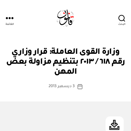
البحث
القائمة
Qanoon.om
ق
التصنيفات
وزارة القوى العاملة: قرار وزاري
ر
ار
رقم ٦١٨ / ٢٠١٣ بتنظيم مزاولة بعض
بو
و
ا
زا
المهن
س
ر
ي
ط
كاتب
3 ديسمبر 2013
ة
تاريخ
المقالة
ad
المقالة
m
in