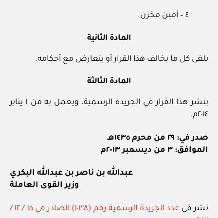
٤ – أمين مخزن.
المادة الثانية
يلغى كل ما يخالف هذا القرار أو يتعارض مع أحكامه.
المادة الثالثة
ينشر هذا القرار في الجريدة الرسمية، ويعمل به من ١ يناير
٢٠١٤م.
صدر في: ٢٩ من محرم ١٤٣٥هـ
الموافق: ٣ من ديسمبر ٢٠١٣م
عبدالله بن ناصر بن عبدالله البكري
وزير القوى العاملة
نشر في
عدد الجريدة الرسمية رقم (١٠٣٨) الصادر في ١٥ / ١٢ /