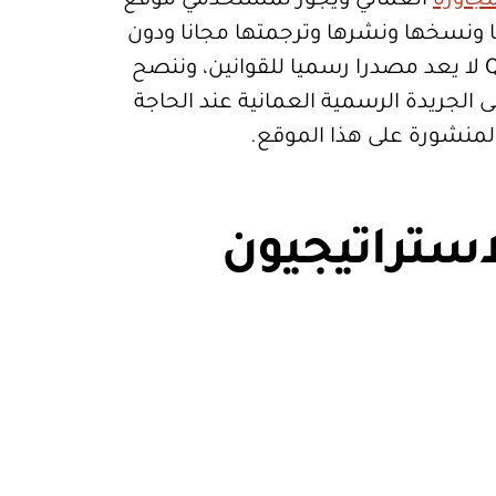
جاورة
العماني ويجوز لمستخدمي موقع
تعمالها ونسخها ونشرها وترجمتها مجانا ودون
قيود. موقع Qanoon.om لا يعد مصدرا رسميا للقوانين، وننصح
 الجريدة الرسمية العمانية عند الحاجة
المنشورة على هذا الموقع.
استراتيجيون