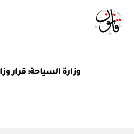
Qanoon.om
ق
التصنيفات
ر
ار
و
ز
ا
ر
ي