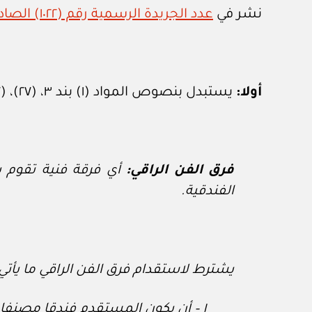
نشر في
عدد الجريدة الرسمية رقم (١٠٢٢) الصادر في ٢٨ / ٧ / ٢٠١٣م
أولا:
يستبدل بنصوص المواد (١) بند ٣، (٢٧)، (٣٧) من اللائحة التنفيذية لقانون السياحة المشار إليها النصوص الآتية:
فرق الفن الراقي:
أي فرقة فنية تقوم ب
الفندقية.
يشترط لاستقدام فرق الفن الراقي ما يأتي:
١ – أن يكون المستقدم فندقا مصنفا من فئة أربع أو خمس نجوم.