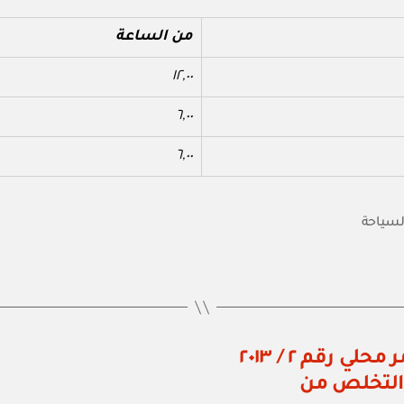
من الساعة
١٢,٠٠
٦,٠٠
٦,٠٠
السياحة
مكتب وزير الدولة ومحافظ ظفار: أمر محلي رقم ٢ / ٢٠١٣
والتخلص من