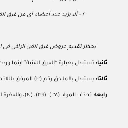
٢ – ألا يزيد عدد أعضاء أي من فرق الفن الراقي المستقدمة على ثلاثة أفراد فقط.
يحظر تقديم عروض فرق الفن الراقي في ا
ثانيا:
تستبدل بعبارة “الفرق الفنية” أينما وردت 
ثالثا:
يستبدل بالملحق رقم (٣) المرفق باللائحة التنفيذية لقانون السياحة المشار إليها، الملحق المرفق.
رابعا:
تحذف المواد (٣٨)، (٣٩)، (٤٠)، والفقرة الثانية من المادة (٣٥) من اللائحة التنفيذية لقانون السياحة المشار إليها.