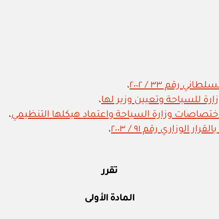
ي رقم ٣٣ / ٢٠٠٢
،
،
،
 الوزاري رقم ٩١ / ٢٠٠٣
،
تقرر
المادة الأولى