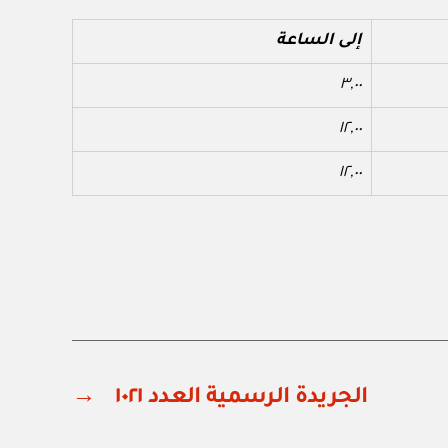
إلى الساعة
٣,٠٠
١٢,٠٠
١٢,٠٠
الجريدة الرسمية العدد ١٠٢١
→