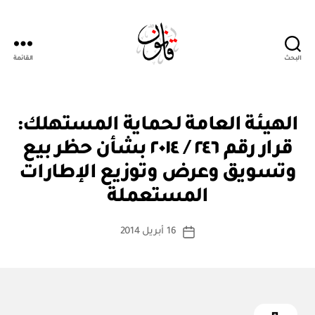
البحث
القائمة
Qanoon.om
ق
التصنيفات
الهيئة العامة لحماية المستهلك:
ر
ار
قرار رقم ٢٤٦ / ٢٠١٤ بشأن حظر بيع
و
زا
وتسويق وعرض وتوزيع الإطارات
بو
ر
ا
ي
المستعملة
س
ط
كاتب
16 أبريل 2014
ة
تاريخ
المقالة
ad
المقالة
m
in