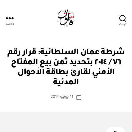
البحث
القائمة
Qanoon.om
ق
التصنيفات
شرطة عمان السلطانية: قرار رقم
ر
ار
٧٦ / ٢٠١٤ بتحديد ثمن بيع المفتاح
و
زا
الأمني لقارئ بطاقة الأحوال
بو
ر
ا
ي
المدنية
س
ط
كاتب
11 يونيو 2014
ة
تاريخ
المقالة
ad
المقالة
m
in