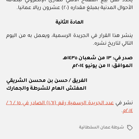
يحدد ثمن بيع المفتاح الأمني للقارئ الإلكتروني لبطاقة
الأحوال المدنية بمبلغ مقداره (٢٠) عشرون ريالا عمانيا.
المادة الثانية
ينشر هذا القرار في الجريدة الرسمية، ويعمل به من اليوم
التالي لتاريخ نشره.
صدر في: ١٣ من شعبان ١٤٣٥هـ
الموافق: ١١ من يونيو ٢٠١٤م
الفريق / حسن بن محسن الشريقي
المفتش العام للشرطة والجمارك
نشر في
عدد الجريدة الرسمية رقم (١٠٦١) الصادر في ١٥ / ٦ /
٢٠١٤م
.
شرطة عمان السلطانية
الوسوم