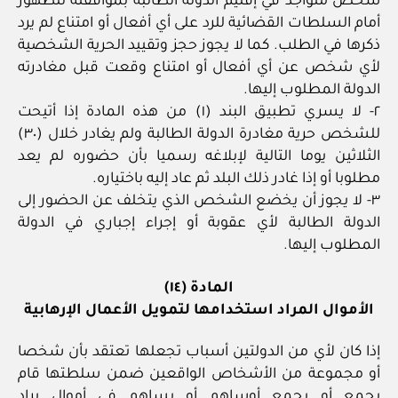
شخص متواجد في إقليم الدولة الطالبة بموافقته للظهور
أمام السلطات القضائية للرد على أي أفعال أو امتناع لم يرد
ذكرها في الطلب. كما لا يجوز حجز وتقييد الحرية الشخصية
لأي شخص عن أي أفعال أو امتناع وقعت قبل مغادرته
الدولة المطلوب إليها.
٢- لا يسري تطبيق البند (١) من هذه المادة إذا أتيحت
للشخص حرية مغادرة الدولة الطالبة ولم يغادر خلال (٣٠)
الثلاثين يوما التالية لإبلاغه رسميا بأن حضوره لم يعد
مطلوبا أو إذا غادر ذلك البلد ثم عاد إليه باختياره.
٣- لا يجوز أن يخضع الشخص الذي يتخلف عن الحضور إلى
الدولة الطالبة لأي عقوبة أو إجراء إجباري في الدولة
المطلوب إليها.
المادة (١٤)
الأموال المراد استخدامها لتمويل الأعمال الإرهابية
إذا كان لأي من الدولتين أسباب تجعلها تعتقد بأن شخصا
أو مجموعة من الأشخاص الواقعين ضمن سلطتها قام
بجمع أو يجمع أوساهم أو يساهم في أموال يراد