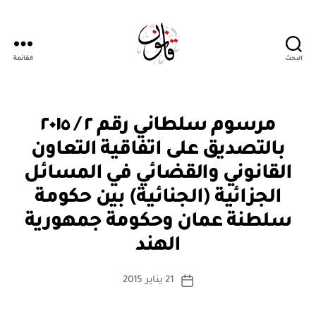
البحث
القائمة
Qanoon.om
م
التصنيفات
مرسوم سلطاني رقم ٢ / ٢٠١٥
ر
س
بالتصديق على اتفاقية التعاون
و
م
القانوني والقضائي في المسائل
س
ل
الجزائية (الجنائية) بين حكومة
ط
ان
سلطنة عمان وحكومة جمهورية
بو
ي
ا
الهند
س
ط
كاتب
21 يناير 2015
ة
تاريخ
المقالة
ad
المقالة
m