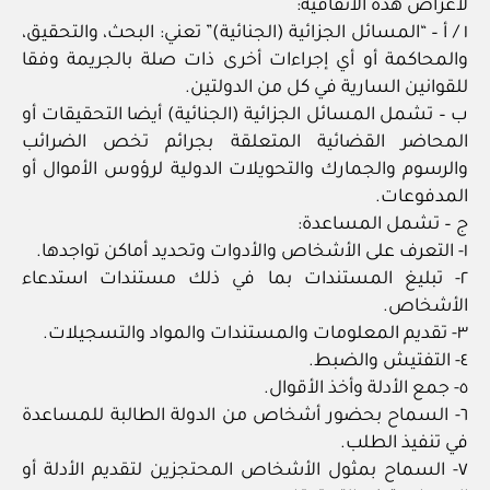
لأغراض هذه الاتفاقية:
١ / أ – “المسائل الجزائية (الجنائية)” تعني: البحث، والتحقيق،
والمحاكمة أو أي إجراءات أخرى ذات صلة بالجريمة وفقا
للقوانين السارية في كل من الدولتين.
ب – تشمل المسائل الجزائية (الجنائية) أيضا التحقيقات أو
المحاضر القضائية المتعلقة بجرائم تخص الضرائب
والرسوم والجمارك والتحويلات الدولية لرؤوس الأموال أو
المدفوعات.
ج – تشمل المساعدة:
١- التعرف على الأشخاص والأدوات وتحديد أماكن تواجدها.
٢- تبليغ المستندات بما في ذلك مستندات استدعاء
الأشخاص.
٣- تقديم المعلومات والمستندات والمواد والتسجيلات.
٤- التفتيش والضبط.
٥- جمع الأدلة وأخذ الأقوال.
٦- السماح بحضور أشخاص من الدولة الطالبة للمساعدة
في تنفيذ الطلب.
٧- السماح بمثول الأشخاص المحتجزين لتقديم الأدلة أو