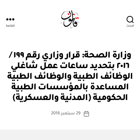
البحث
القائمة
Qanoon.om
ق
التصنيفات
وزارة الصحة: قرار وزاري رقم ١٩٩ /
ر
ار
٢٠١٦ بتحديد ساعات عمل شاغلي
و
زا
الوظائف الطبية والوظائف الطبية
ر
ي
المساعدة بالمؤسسات الطبية
بو
ا
الحكومية (المدنية والعسكرية)
س
ط
كاتب
29 سبتمبر 2016
ة
تاريخ
المقالة
ad
المقالة
m
in