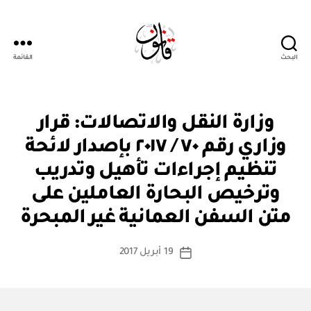
البحث
القائمة
Qanoon.om
ق
التصنيفات
وزارة النقل والاتصالات: قرار
ر
ار
وزاري رقم ٧٠ / ٢٠١٧ بإصدار لائحة
و
زا
تنظيم إجراءات تأهيل وتدريب
ر
ي
وترخيص البحارة العاملين على
بو
ا
متن السفن العمانية غير المبحرة
س
ط
كاتب
19 أبريل 2017
ة
تاريخ
المقالة
ad
المقالة
m
in