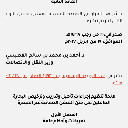
المادة الثانية
ينشر هذا القرار في الجريدة الرسمية، ويعمل به من اليوم
التالي لتاريخ نشره.
صدر في:٢١ من رجب ١٤٣٨هـ
الموافق: ١٩ من ابريل ٢٠١٧م
د.أحمد بن محمد بن سالم الفطيسي
وزير النقل والاتصالات
نشر في
عدد الجريدة الرسمية رقم (١١٩٢) الصادر في ٣٠ / ٤ /
٢٠١٧م
.
لائحة تنظيم إجراءات تأهيل وتدريب وترخيص البحارة
العاملين على متن السفن العمانية غير المبحرة
الفصل الأول
تعريفات وأحكام عامة