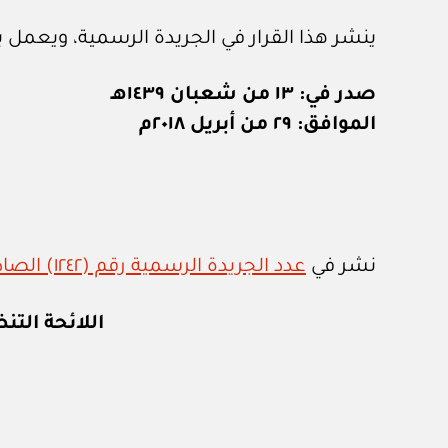
ينشر هذا القرار في الجريدة الرسمية، ويعمل به
صدر في: ١٣ من شعبان ١٤٣٩هـ
الموافق: ٢٩ من أبريل ٢٠١٨م
نشر في
عدد الجريدة الرسمية رقم (١٢٤٢) الصادر في ٦ / ٥ / ٢٠١٨م
اللائحة التن