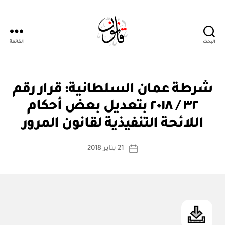
البحث
القائمة
Qanoon.om
ق
التصنيفات
شرطة عمان السلطانية: قرار رقم
ر
ار
٣٢ / ٢٠١٨ بتعديل بعض أحكام
بو
و
ا
زا
اللائحة التنفيذية لقانون المرور
س
ر
ي
ط
كاتب
21 يناير 2018
ة
تاريخ
المقالة
ad
المقالة
m
in