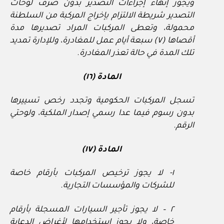
ويجوز إنهاء إجراءات التصدير بدون صرف لوحات
التصدير شريطة الالتزام بإخراج المركبة من السلطنة
محمولة، وتعطى المركبات المراد تصديرها مدة
أقصاها (٧) سبعة أيام عمل للمغادرة، وللإدارة تمديد
تلك المدة في حالة تعذر المغادرة.
المادة (١٦)
تسجل المركبات الحكومية وتجدد رخص تسييرها
بدون رسوم فيما عدا رسمي إصدار الملكية، ولوحتي
الرقم.
المادة (١٧)
١- لا يجوز ترخيص المركبات بأرقام خاصة
للشركات والمؤسسات التجارية.
٢ – لا يجوز تأجير السيارات المسجلة بأرقام
خاصة، ولا يجوز استخدامها لأغراض الدعاية