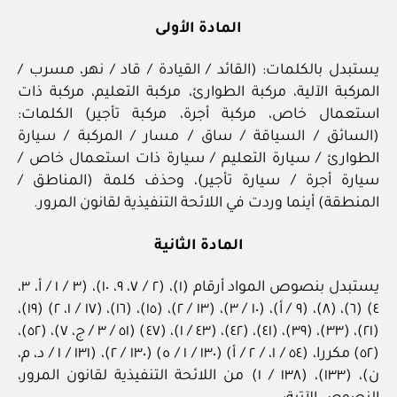
المادة الأولى
يستبدل بالكلمات: (القائد / القيادة / قاد / نهر، مسرب /
المركبة الآلية، مركبة الطوارئ، مركبة التعليم، مركبة ذات
استعمال خاص، مركبة أجرة، مركبة تأجير) الكلمات:
(السائق / السياقة / ساق / مسار / المركبة / سيارة
الطوارئ / سيارة التعليم / سيارة ذات استعمال خاص /
سيارة أجرة / سيارة تأجير)، وحذف كلمة (المناطق /
المنطقة) أينما وردت في اللائحة التنفيذية لقانون المرور.
المادة الثانية
يستبدل بنصوص المواد أرقام (١)، (٢ / ٧، ٩، ١٠)، (٣ / ١ / أ، ٣،
٤) (٦)، (٨)، (٩ / أ)، (١٠ / ٣)، (١٣ / ٢)، (١٥)، (١٦)، (١٧ / ١، ٢) (١٩)،
(٢١)، (٣٣)، (٣٩)، (٤١)، (٤٢)، (٤٣ / ١)، (٤٧) (٥١ / ٣ / ج، ٧)، (٥٢)،
(٥٢) مكررا، (٥٤ / ١، / ٢ / أ) (١٣٠ / ١ / ه) (١٣٠ / ٢)، (١٣١ / ١ / د، م،
ن)، (١٣٣)، (١٣٨ / ١) من اللائحة التنفيذية لقانون المرور،