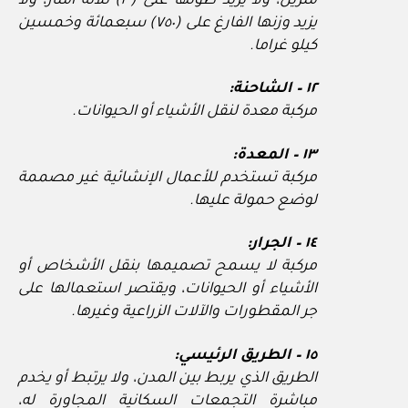
مترين، ولا يزيد طولها على (٣) ثلاثة أمتار، ولا
يزيد وزنها الفارغ على (٧٥٠) سبعمائة وخمسين
كيلو غراما.
١٢ – الشاحنة:
مركبة معدة لنقل الأشياء أو الحيوانات.
١٣ – المعدة:
مركبة تستخدم للأعمال الإنشائية غير مصممة
لوضع حمولة عليها.
١٤ – الجرار:
مركبة لا يسمح تصميمها بنقل الأشخاص أو
الأشياء أو الحيوانات، ويقتصر استعمالها على
جر المقطورات والآلات الزراعية وغيرها.
١٥ – الطريق الرئيسي:
الطريق الذي يربط بين المدن، ولا يرتبط أو يخدم
مباشرة التجمعات السكانية المجاورة له،