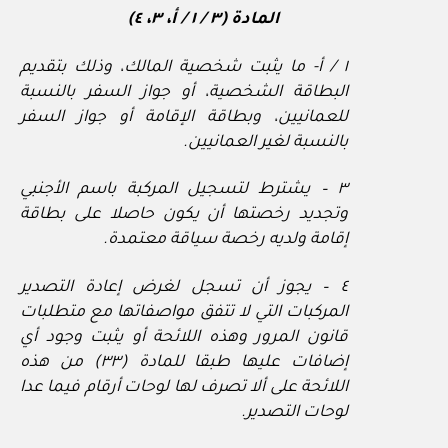
المادة (٣ / ١ / أ، ٣، ٤)
١ / أ- ما يثبت شخصية المالك، وذلك بتقديم
البطاقة الشخصية، أو جواز السفر بالنسبة
للعمانيين، وبطاقة الإقامة أو جواز السفر
بالنسبة لغير العمانيين.
٣ – يشترط لتسجيل المركبة باسم الأجنبي
وتجديد رخصتها أن يكون حاصلا على بطاقة
إقامة ولديه رخصة سياقة معتمدة.
٤ – يجوز أن تسجل لغرض إعادة التصدير
المركبات التي لا تتفق مواصفاتها مع متطلبات
قانون المرور وهذه اللائحة أو يثبت وجود أي
إضافات عليها طبقا للمادة (٣٣) من هذه
اللائحة على ألا تصرف لها لوحات أرقام فيما عدا
لوحات التصدير.