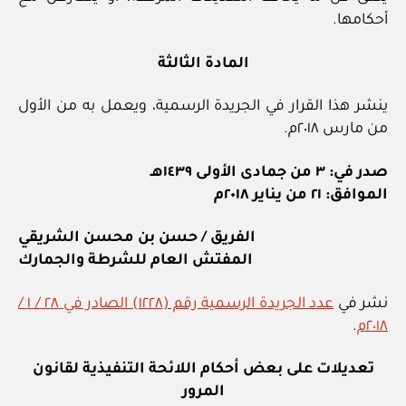
أحكامها.
المادة الثالثة
ينشر هذا القرار في الجريدة الرسمية، ويعمل به من الأول
من مارس ٢٠١٨م.
صدر في: ٣ من جمادى الأولى ١٤٣٩هـ
الموافق: ٢١ من يناير ٢٠١٨م
الفريق / حسن بن محسن الشريقي
المفتش العام للشرطة والجمارك
نشر في
عدد الجريدة الرسمية رقم (١٢٢٨) الصادر في ٢٨ / ١ /
٢٠١٨م
.
تعديلات على بعض أحكام اللائحة التنفيذية لقانون
المرور